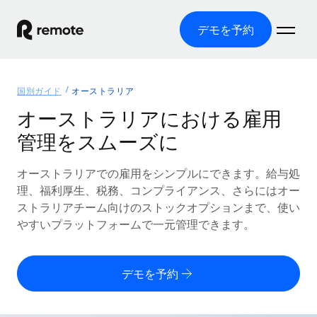
デモを予約
ホーム
国別ガイド
オーストラリア
製品
オーストラリアにおける雇用
管理をスムーズに
ソリューション
グローバル雇用
グローバル給与処理
オーストラリアでの雇用をシンプルにできます。給与処
リソース
各国の制度に対応
コンプライアンス対応の給与処理を手軽に
理、福利厚生、税務、コンプライアンス、さらにはオー
国別ガイド
ストラリアチーム向けのストックオプションまで、使い
価格
ツールと計算ツール
Employer of Record（EOR）
/国別のグローバル雇用支援を検索する
やすいプラットフォームで一元管理できます。
グローバル展開をコストをかけずに実現
誤分類リスク判定ツール
米国州エクスプローラー
国別に従業員の誤分類リスクを確認する
Contractor of Record
米国の各州において採用プロセスを簡素化する
日本語
デモを予約
世界中の契約社員と法令を遵守して契約
従業員コスト計算ツール
Remoteを他社と比較
各国の総従業員コストを計算する
契約社員管理
English
他社と比較した、当社の強みを確認する