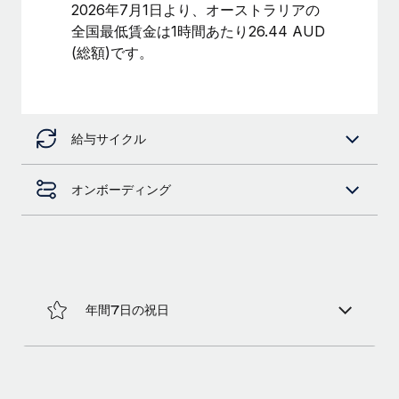
2026年7月1日より、オーストラリアの
福利厚生
全国最低賃金は1時間あたり26.44 AUD
ブログ
従業員の福利厚生を簡単に管理
(総額)です。
Remoteの製品アップデート：GustoとXeroの統合お
よびContractor Management Plus（契約社員管理
プラス）
給与サイクル
Remoteの使命は、世界のどこにいても、あらゆる規模の企業が
業務に最適な人材を採用し、管理し、給与を支給できるようにす
ることです。この数週間で、新しい統合、機能、改良点をリリー
オンボーディング
スしました。...
詳細を見る
給与詐欺：種類、事例、ビジネスを守る方法
年間7日の祝日
給与, 賃金は詐欺の特に魅力的な標的です。多額の資金がシステ
ム間で頻繁に移動しているためです。このため、自社のビジネス
を保護することは極めて重要です。...