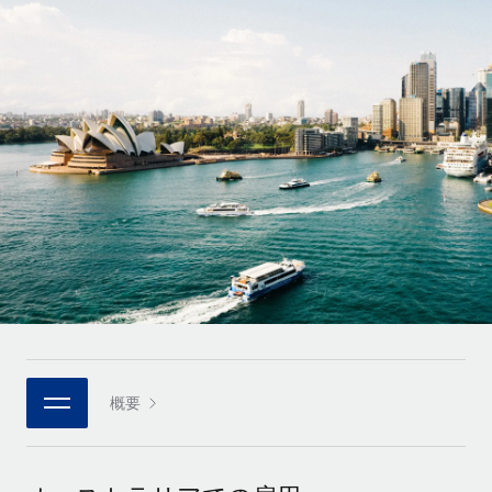
世界中の契約社員をオンボーディングし、管理
契約社員の報酬計算ツール
ログイン
Nederlands
グローバルな契約社員向けに、通貨オプションと支払スピー
PEO
成長の段階
ドを確認する
複雑な雇用関連業務を外部委託
Français
スタートアップ
成長中の企業向けのアジャイルなグローバルHR・給与処理ソ
REMOTEで学習
Deutsch
リューション
インフラ
リサーチおよびガイド
Remote統合
ミッドマーケット
Español
人事機能をワークフローにシームレスに統合する
活用事例
カスタマイズされた人事ソリューションでチームを拡大する
Italiano
プラットフォーム
HR用語集
企業
チームのための人事の基本機能を内蔵
大企業向けのグローバルHR
Português (Portugal)
チェックリストおよびテンプレート
接続
新しい
職務内容ライブラリ
日本語
当社のMCPを使用して、あらゆるAIツールをRemoteに接続
パートナーに登録
戦略的テクノロジーパートナー
ウェビナー
統合
概要
한국어
グローバルな人事機能を柔軟に自社プラットフォームへ統合
基本的なビジネスツールを活用して業務プロセスを効率化す
イベント
る
中文（简体）
パートナーとして登録
ニュースルーム