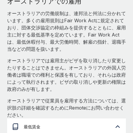
オーストラリアでの雇用
当社とのパートナーシップの可能性を検討する
サービス
給与・人材情報
オーストラリアの労働規制は、連邦法と州法に分かれて
Remote Build
近日リリース予定
います。多くの雇用規則はFair Work Actに規定されて
専門家に相談
統合とAI自動化に関するコンサルティング
情報センター
おり、団体交渉協定の枠組みを提供するとともに、雇用
グローバル人事・コンプライアンスの専門サポート
主に対する最低基準を定めています。Fair Work Act
サポートを依頼する
バックグラウンドチェック
活用事例
は、最低休暇付与、最大労働時間、解雇の指針、退職手
候補者の選考プロセスをシンプルに
当などの問題を扱います。
すべてのリソースを表示する
オーストラリアでは雇用主がビザを取り消したり変更し
Compliance Watchtower
たりすることはできません。オーストラリアの外国人労
コンプライアンスリスクを先回りして対応
ブログ
働者は職場での権利と保護を有しており、それらは政府
グローバル給与処理
デバイス管理
によって執行されます。ビザの取り消しや更新の権限は
ITデバイスを世界規模で提供・管理
政府のみが有します。
EORおよびPEO
オーストラリアで従業員を雇用する方法については、選
法人設立
契約社員管理
択肢の詳細を確認するためにRemoteにお問い合わせく
法令順守した法人をスピーディに設立
税務
ださい。
移住・転勤
ブログを読む
最低賃金
従業員の異動をスムーズに