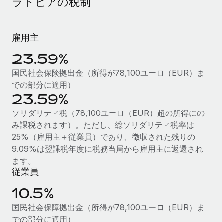
ラトビアの税制
当社とのパートナーシップの可能性を検討する
サービス
給与・人材情報
Remote Build
近日リリース予定
専門家に相談
統合とAI自動化に関するコンサルティング
雇用主
情報センター
グローバル人事・コンプライアンスの専門サポート
23.59%
サポートを依頼する
バックグラウンドチェック
活用事例
国民社会保険拠出金（所得が78,100ユーロ（EUR）ま
候補者の選考プロセスをシンプルに
すべてのリソースを表示する
での部分に適用）
23.59%
Compliance Watchtower
ソリダリティ税（78,100ユーロ（EUR）超の所得にの
コンプライアンスリスクを先回りして対応
ブログ
み課税されます）。ただし、総ソリダリティ税率は
グローバル給与処理
デバイス管理
25%（雇用主＋従業員）であり、徴収された残りの
ITデバイスを世界規模で提供・管理
9.09%は翌課税年度に税務当局から雇用主に返還され
EORおよびPEO
ます。
法人設立
従業員
契約社員管理
法令順守した法人をスピーディに設立
10.5%
税務
移住・転勤
国民社会保障拠出金（所得が78,100ユーロ（EUR）ま
ブログを読む
従業員の異動をスムーズに
での部分に適用）