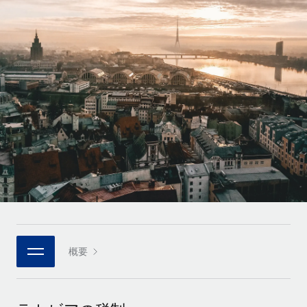
世界中の契約社員をオンボーディングし、管理
契約社員の報酬計算ツール
ログイン
Nederlands
グローバルな契約社員向けに、通貨オプションと支払スピー
PEO
成長の段階
ドを確認する
複雑な雇用関連業務を外部委託
Français
スタートアップ
成長中の企業向けのアジャイルなグローバルHR・給与処理ソ
REMOTEで学習
Deutsch
リューション
インフラ
リサーチおよびガイド
Remote統合
ミッドマーケット
Español
人事機能をワークフローにシームレスに統合する
活用事例
カスタマイズされた人事ソリューションでチームを拡大する
Italiano
プラットフォーム
HR用語集
企業
チームのための人事の基本機能を内蔵
大企業向けのグローバルHR
Português (Portugal)
チェックリストおよびテンプレート
接続
新しい
職務内容ライブラリ
日本語
当社のMCPを使用して、あらゆるAIツールをRemoteに接続
パートナーに登録
戦略的テクノロジーパートナー
ウェビナー
統合
概要
한국어
グローバルな人事機能を柔軟に自社プラットフォームへ統合
基本的なビジネスツールを活用して業務プロセスを効率化す
イベント
る
中文（简体）
パートナーとして登録
ニュースルーム