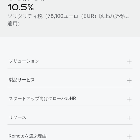
10.5%
福利厚生
ブログ
ソリダリティ税（78,100ユーロ（EUR）以上の所得に
従業員の福利厚生を簡単に管理
適用）
Remoteの製品アップデート：GustoとXeroの統合お
よびContractor Management Plus（契約社員管理
プラス）
Remoteの使命は、世界のどこにいても、あらゆる規模の企業が
+
業務に最適な人材を採用し、管理し、給与を支給できるようにす
ソリューション
ることです。この数週間で、新しい統合、機能、改良点をリリー
スしました。...
+
製品サービス
詳細を見る
+
スタートアップ向けグローバルHR
給与詐欺：種類、事例、ビジネスを守る方法
+
リソース
給与, 賃金は詐欺の特に魅力的な標的です。多額の資金がシステ
ム間で頻繁に移動しているためです。このため、自社のビジネス
+
を保護することは極めて重要です。...
Remoteを選ぶ理由