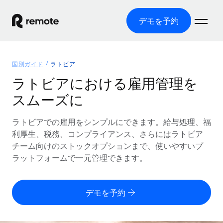
デモを予約
ホーム
国別ガイド
ラトビア
製品
ラトビアにおける雇用管理を
スムーズに
ソリューション
グローバル雇用
グローバル給与処理
ラトビアでの雇用をシンプルにできます。給与処理、福
リソース
各国の制度に対応
コンプライアンス対応の給与処理を手軽に
利厚生、税務、コンプライアンス、さらにはラトビア
国別ガイド
チーム向けのストックオプションまで、使いやすいプ
価格
ツールと計算ツール
Employer of Record（EOR）
/国別のグローバル雇用支援を検索する
ラットフォームで一元管理できます。
グローバル展開をコストをかけずに実現
誤分類リスク判定ツール
米国州エクスプローラー
国別に従業員の誤分類リスクを確認する
Contractor of Record
米国の各州において採用プロセスを簡素化する
日本語
デモを予約
世界中の契約社員と法令を遵守して契約
従業員コスト計算ツール
Remoteを他社と比較
各国の総従業員コストを計算する
契約社員管理
English
他社と比較した、当社の強みを確認する