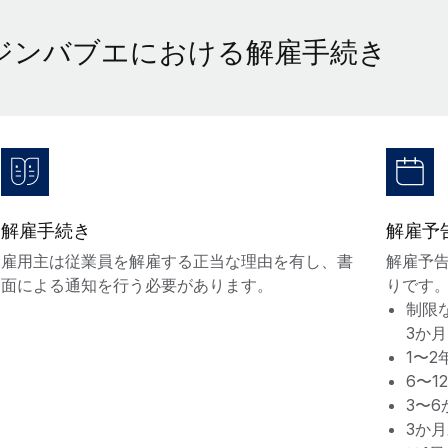
ジンバブエにおける解雇手続き
解雇手続き
解雇予
雇用主は従業員を解雇する正当な理由を有し、書
解雇予
面による通知を行う必要があります。
りです
制限
3か
1〜
6〜
3〜
3か