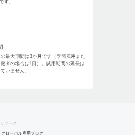
日です。
間
間の最大期間は3か月です（季節雇用また
労働者の場合は1日）。試用期間の延長は
れていません。
リソース
グローバル雇用ブログ