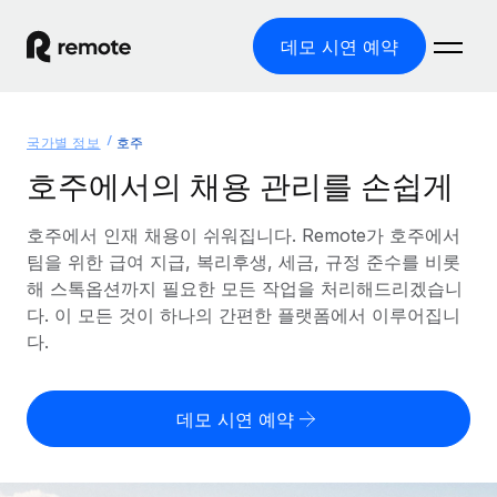
데모 시연 예약
홈
국가별 정보
호주
제품
호주에서의 채용 관리를 손쉽게
솔루션
글로벌 고용
호주에서 인재 채용이 쉬워집니다. Remote가 호주에서
팀을 위한 급여 지급, 복리후생, 세금, 규정 준수를 비롯
글로벌 급여
리소스
글로벌 서비스 제공
해 스톡옵션까지 필요한 모든 작업을 처리해드리겠습니
규정을 준수하며 급여 지급을 손쉽게 처리
다. 이 모든 것이 하나의 간편한 플랫폼에서 이루어집니
국가별 정보
요금
도구 및 계산기
기록상 고용주(EOR)
다.
국가별 글로벌 채용 지원 알아보기
법인 설립 비용 없이 전 세계로 사업을 확장
오분류 리스크 평가 도구
미국 주별 정보
국가별 직원 오분류 리스크 확인
기록상 계약자
미국 모든 주 전역에서 채용 업무를 간소화
데모 시연 예약
한국어
전 세계에서 규정을 준수하며 계약자 고용
직원 비용 계산기
Remote와 다른 솔루션 비교
국가별 총 인건비 계산
계약자 관리
English
다른 업체들과 비교해보기