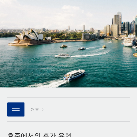
전 세계 계약자의 온보딩 및 관리
계약자 지급 계산기
로그인
Nederlands
글로벌 계약직을 위한 통화 옵션과 지급 소요 시간 확인
PEO
성장 단계
복잡한 고용 업무를 아웃소싱
Français
스타트업
REMOTE와 함께 배우기
성장하는 기업을 위한 민첩한 글로벌 HR 및 급여 솔루션
Deutsch
리서치 및 가이드
인프라
중견기업
Remote 통합
사례 연구
맞춤형 HR 솔루션으로 팀 확장
Español
HR을 워크플로에 매끄럽게 통합
HR 용어집
엔터프라이즈
Italiano
플랫폼
대기업을 위한 글로벌 HR
체크리스트 및 템플릿
팀을 위한 통합된 핵심 HR 기능
Português (Portugal)
직무 설명 라이브러리
연결
새로운
REMOTE 파트너 되기
日本語
MCP를 사용하여 모든 AI 도구를 Remote에 연결 가능
전략적 기술 파트너
웨비나
개요
통합
플랫폼에 글로벌 HR을 유연하게 통합
한국어
이벤트
핵심 비즈니스 도구로 프로세스를 간소화
파트너 되기
中文（简体）
뉴스룸
Remote와의 파트너십 기회 탐색
호주에서의 휴가 유형