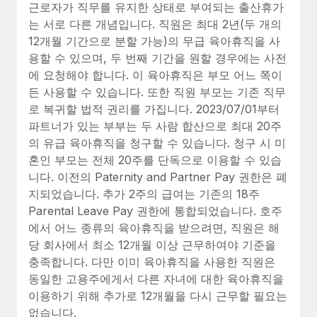
복리후생
근로자가 직무를 유지한 상태로 부여되는 출산휴가
블로그
손쉬운 직원 복리후생 관리
는 서로 다른 개념입니다. 직원은 최대 2년(두 개의
12개월 기간으로 분할 가능)의 무급 육아휴직을 사
Remote 제품 관련 소식: Gusto 및 Xero와의 통합과
용할 수 있으며, 두 번째 기간을 원할 경우에는 사전
Remote Contractor Management Plus
에 요청해야 합니다. 이 육아휴직은 부모 어느 쪽이
Remote의 사명은 모든 규모의 기업이 전 세계 어디서든 업무에 가
든 사용할 수 있습니다. 또한 직원 부모는 기존 직무
장 적합 사람을 찾아 채용 및 관리하고 급여를 지급하도록 돕는 것
로 복귀할 법적 권리를 가집니다. 2023/07/01부터
입니다. 이를 위해 최근 몇 주 동안 새로운...
파트너가 있는 부부는 두 사람 합산으로 최대 20주
의 유급 육아휴직을 청구할 수 있습니다. 청구 시 미
자세히 알아보기
혼인 부모는 전체 20주를 단독으로 이용할 수 있습
니다. 이전의 Paternity and Partner Pay 권한은 폐
지되었습니다. 추가 2주의 급여는 기존의 18주
Shootsta가 Remote를 통해 네 개의 시장에서 글로벌
채용을 확장한 방법
Parental Leave Pay 권한에 통합되었습니다. 호주
에서 어느 종류의 육아휴직을 받으려면, 직원은 해
비디오 콘텐츠를 활용한 마케팅이 계속해서 인기를 끌면서, 기업들
당 회사에서 최소 12개월 이상 근무하여야 기준을
에게는 흥미롭고 전문적인 비디오 제작이 어느 때보다 중요해졌습
충족합니다. 다만 이미 육아휴직을 사용한 직원은
니다. 그러나 대부분의 회사들은 그렇게 높은 품질의...
동일한 고용주에게서 다른 자녀에 대한 육아휴직을
자세히 알아보기
이용하기 위해 추가로 12개월을 다시 근무할 필요는
없습니다.