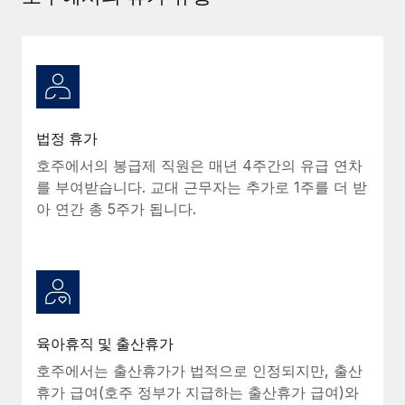
서비스
급여 및 인재 인사이트
Remote Build
곧 제공 예정
전문가 상담
통합 및 AI 자동화 컨설팅
인사이트 센터
글로벌 인사 및 규정 준수 업무 처리에 전문가 지원 제공
지원받기
신원 조사
사례 연구
채용 후보자 심사 프로세스 간소화
모든 리소스 보기
법정 휴가
Compliance Watchtower
호주에서의 봉급제 직원은 매년 4주간의 유급 연차
규정 준수 관련 위험에 선제적으로 대응
를 부여받습니다. 교대 근무자는 추가로 1주를 더 받
블로그
아 연간 총 5주가 됩니다.
글로벌 급여
기기 관리
전 세계 IT 장비 제공 및 추적 관리
EOR 및 PEO
법인 설립
계약자 관리
법인 설립을 빠르고 준법적으로 지원
세금
육아휴직 및 출산휴가
글로벌 인재 이동 및 전근
블로그 둘러보기
호주에서는 출산휴가가 법적으로 인정되지만, 출산
직원 해외 이전을 간편하게 처리
휴가 급여(호주 정부가 지급하는 출산휴가 급여)와