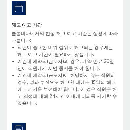
복리후생
블로그
손쉬운 직원 복리후생 관리
Remote 제품 관련 소식: Gusto 및 Xero와의 통합과
해고 예고 기간
Remote Contractor Management Plus
콜롬비아에서의 법정 해고 예고 기간은 상황에 따라
Remote의 사명은 모든 규모의 기업이 전 세계 어디서든 업무에 가
다릅니다:
장 적합 사람을 찾아 채용 및 관리하고 급여를 지급하도록 돕는 것
직원이 중대한 비위 행위로 해고되는 경우에는
입니다. 이를 위해 최근 몇 주 동안 새로운...
해고 예고 기간이 필요하지 않습니다.
자세히 알아보기
기간제 계약직(근로자)의 경우, 계약 만료 30일
전에 직원에게 서면 통지를 해야 합니다.
기간제 계약직(근로자)에 해당하지 않는 직원의
Shootsta가 Remote를 통해 네 개의 시장에서 글로벌
경우, 성과 부진으로 해고할 때에는 15일의 해고
채용을 확장한 방법
예고 기간을 부여해야 합니다. 이 경우 직원은 해
고 결정에 대해 24시간 이내에 이의를 제기할 수
비디오 콘텐츠를 활용한 마케팅이 계속해서 인기를 끌면서, 기업들
있습니다.
에게는 흥미롭고 전문적인 비디오 제작이 어느 때보다 중요해졌습
니다. 그러나 대부분의 회사들은 그렇게 높은 품질의...
자세히 알아보기