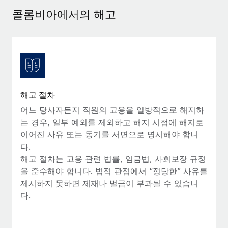
서비스
급여 및 인재 인사이트
Remote Build
곧 제공 예정
콜롬비아에서의 해고
전문가 상담
통합 및 AI 자동화 컨설팅
인사이트 센터
글로벌 인사 및 규정 준수 업무 처리에 전문가 지원 제공
지원받기
신원 조사
사례 연구
채용 후보자 심사 프로세스 간소화
모든 리소스 보기
Compliance Watchtower
해고 절차
규정 준수 관련 위험에 선제적으로 대응
블로그
어느 당사자든지 직원의 고용을 일방적으로 해지하
글로벌 급여
는 경우, 일부 예외를 제외하고 해지 시점에 해지로
기기 관리
이어진 사유 또는 동기를 서면으로 명시해야 합니
전 세계 IT 장비 제공 및 추적 관리
EOR 및 PEO
다.
해고 절차는 고용 관련 법률, 임금법, 사회보장 규정
법인 설립
계약자 관리
을 준수해야 합니다. 법적 관점에서 “정당한” 사유를
법인 설립을 빠르고 준법적으로 지원
제시하지 못하면 제재나 벌금이 부과될 수 있습니
세금
다.
글로벌 인재 이동 및 전근
블로그 둘러보기
직원 해외 이전을 간편하게 처리