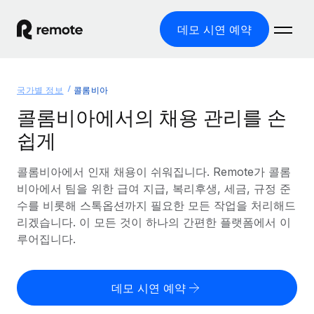
데모 시연 예약
홈
국가별 정보
콜롬비아
제품
콜롬비아에서의 채용 관리를 손
쉽게
솔루션
글로벌 고용
글로벌 급여
콜롬비아에서 인재 채용이 쉬워집니다. Remote가 콜롬
리소스
글로벌 서비스 제공
규정을 준수하며 급여 지급을 손쉽게 처리
비아에서 팀을 위한 급여 지급, 복리후생, 세금, 규정 준
국가별 정보
수를 비롯해 스톡옵션까지 필요한 모든 작업을 처리해드
요금
도구 및 계산기
기록상 고용주(EOR)
국가별 글로벌 채용 지원 알아보기
리겠습니다. 이 모든 것이 하나의 간편한 플랫폼에서 이
법인 설립 비용 없이 전 세계로 사업을 확장
오분류 리스크 평가 도구
루어집니다.
미국 주별 정보
국가별 직원 오분류 리스크 확인
기록상 계약자
미국 모든 주 전역에서 채용 업무를 간소화
한국어
전 세계에서 규정을 준수하며 계약자 고용
직원 비용 계산기
데모 시연 예약
Remote와 다른 솔루션 비교
국가별 총 인건비 계산
계약자 관리
English
다른 업체들과 비교해보기