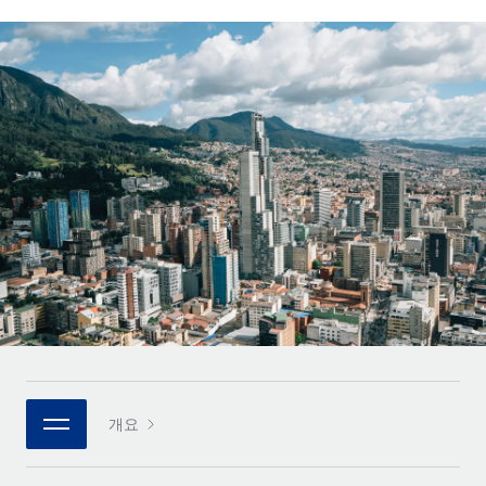
전 세계 계약자의 온보딩 및 관리
계약자 지급 계산기
로그인
Nederlands
글로벌 계약직을 위한 통화 옵션과 지급 소요 시간 확인
PEO
성장 단계
복잡한 고용 업무를 아웃소싱
Français
스타트업
REMOTE와 함께 배우기
성장하는 기업을 위한 민첩한 글로벌 HR 및 급여 솔루션
Deutsch
리서치 및 가이드
인프라
중견기업
Remote 통합
사례 연구
맞춤형 HR 솔루션으로 팀 확장
Español
HR을 워크플로에 매끄럽게 통합
HR 용어집
엔터프라이즈
Italiano
플랫폼
대기업을 위한 글로벌 HR
체크리스트 및 템플릿
팀을 위한 통합된 핵심 HR 기능
Português (Portugal)
직무 설명 라이브러리
연결
새로운
REMOTE 파트너 되기
日本語
MCP를 사용하여 모든 AI 도구를 Remote에 연결 가능
전략적 기술 파트너
웨비나
통합
플랫폼에 글로벌 HR을 유연하게 통합
한국어
이벤트
핵심 비즈니스 도구로 프로세스를 간소화
개요
파트너 되기
中文（简体）
뉴스룸
Remote와의 파트너십 기회 탐색