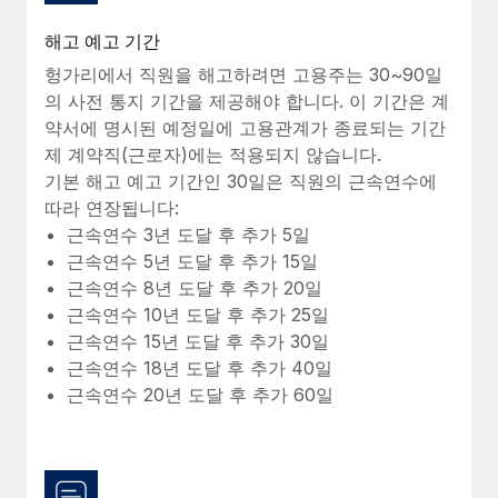
복리후생
블로그
손쉬운 직원 복리후생 관리
해고 예고 기간
헝가리에서 직원을 해고하려면 고용주는 30~90일
Remote 제품 관련 소식: Gusto 및 Xero와의 통합과
Remote Contractor Management Plus
의 사전 통지 기간을 제공해야 합니다. 이 기간은 계
약서에 명시된 예정일에 고용관계가 종료되는 기간
Remote의 사명은 모든 규모의 기업이 전 세계 어디서든 업무에 가
제 계약직(근로자)에는 적용되지 않습니다.
장 적합 사람을 찾아 채용 및 관리하고 급여를 지급하도록 돕는 것
기본 해고 예고 기간인 30일은 직원의 근속연수에
입니다. 이를 위해 최근 몇 주 동안 새로운...
따라 연장됩니다:
자세히 알아보기
근속연수 3년 도달 후 추가 5일
근속연수 5년 도달 후 추가 15일
근속연수 8년 도달 후 추가 20일
Shootsta가 Remote를 통해 네 개의 시장에서 글로벌
근속연수 10년 도달 후 추가 25일
채용을 확장한 방법
근속연수 15년 도달 후 추가 30일
근속연수 18년 도달 후 추가 40일
비디오 콘텐츠를 활용한 마케팅이 계속해서 인기를 끌면서, 기업들
근속연수 20년 도달 후 추가 60일
에게는 흥미롭고 전문적인 비디오 제작이 어느 때보다 중요해졌습
니다. 그러나 대부분의 회사들은 그렇게 높은 품질의...
자세히 알아보기