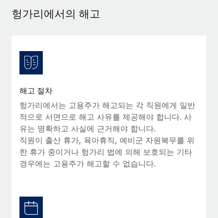
서비스
급여 및 인재 인사이트
Remote Build
곧 제공 예정
헝가리에서의 해고
전문가 상담
통합 및 AI 자동화 컨설팅
인사이트 센터
글로벌 인사 및 규정 준수 업무 처리에 전문가 지원 제공
지원받기
신원 조사
사례 연구
채용 후보자 심사 프로세스 간소화
모든 리소스 보기
Compliance Watchtower
해고 절차
규정 준수 관련 위험에 선제적으로 대응
블로그
헝가리에서는 고용주가 해고되는 각 직원에게 일반
글로벌 급여
적으로 서면으로 해고 사유를 제공해야 합니다. 사
기기 관리
유는 명확하고 사실에 근거해야 합니다.
전 세계 IT 장비 제공 및 추적 관리
EOR 및 PEO
직원이 출산 휴가, 육아휴직, 예비군 자원복무를 위
한 휴가 중이거나 헝가리 법에 의해 보호되는 기타
법인 설립
계약자 관리
경우에는 고용주가 해고할 수 없습니다.
법인 설립을 빠르고 준법적으로 지원
세금
글로벌 인재 이동 및 전근
블로그 둘러보기
직원 해외 이전을 간편하게 처리