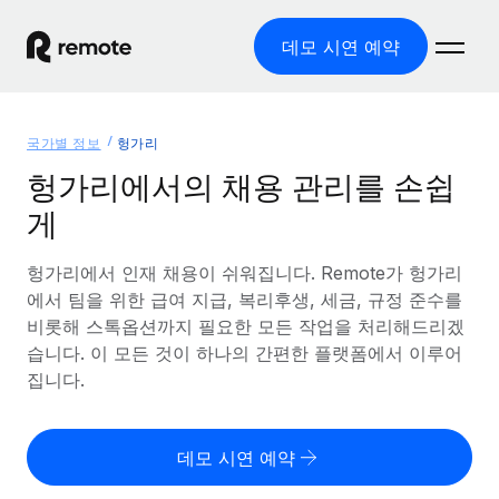
데모 시연 예약
홈
국가별 정보
헝가리
제품
헝가리에서의 채용 관리를 손쉽
게
솔루션
글로벌 고용
글로벌 급여
헝가리에서 인재 채용이 쉬워집니다. Remote가 헝가리
리소스
글로벌 서비스 제공
규정을 준수하며 급여 지급을 손쉽게 처리
에서 팀을 위한 급여 지급, 복리후생, 세금, 규정 준수를
국가별 정보
비롯해 스톡옵션까지 필요한 모든 작업을 처리해드리겠
요금
도구 및 계산기
기록상 고용주(EOR)
국가별 글로벌 채용 지원 알아보기
습니다. 이 모든 것이 하나의 간편한 플랫폼에서 이루어
법인 설립 비용 없이 전 세계로 사업을 확장
오분류 리스크 평가 도구
집니다.
미국 주별 정보
국가별 직원 오분류 리스크 확인
기록상 계약자
미국 모든 주 전역에서 채용 업무를 간소화
한국어
전 세계에서 규정을 준수하며 계약자 고용
직원 비용 계산기
데모 시연 예약
Remote와 다른 솔루션 비교
국가별 총 인건비 계산
계약자 관리
English
다른 업체들과 비교해보기