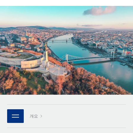
전 세계 계약자의 온보딩 및 관리
계약자 지급 계산기
로그인
Nederlands
글로벌 계약직을 위한 통화 옵션과 지급 소요 시간 확인
PEO
성장 단계
복잡한 고용 업무를 아웃소싱
Français
스타트업
REMOTE와 함께 배우기
성장하는 기업을 위한 민첩한 글로벌 HR 및 급여 솔루션
Deutsch
리서치 및 가이드
인프라
중견기업
Remote 통합
사례 연구
맞춤형 HR 솔루션으로 팀 확장
Español
HR을 워크플로에 매끄럽게 통합
HR 용어집
엔터프라이즈
Italiano
플랫폼
대기업을 위한 글로벌 HR
체크리스트 및 템플릿
팀을 위한 통합된 핵심 HR 기능
Português (Portugal)
직무 설명 라이브러리
연결
새로운
REMOTE 파트너 되기
日本語
MCP를 사용하여 모든 AI 도구를 Remote에 연결 가능
전략적 기술 파트너
웨비나
통합
플랫폼에 글로벌 HR을 유연하게 통합
한국어
이벤트
핵심 비즈니스 도구로 프로세스를 간소화
개요
파트너 되기
中文（简体）
뉴스룸
Remote와의 파트너십 기회 탐색