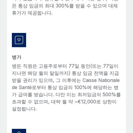
복리후생
은 통상 임금의 최대 300%를 받을 수 있으며 대체
블로그
손쉬운 직원 복리후생 관리
휴가가 제공됩니다.
Remote 제품 관련 소식: Gusto 및 Xero와의 통합과
Remote Contractor Management Plus
Remote의 사명은 모든 규모의 기업이 전 세계 어디서든 업무에 가
장 적합 사람을 찾아 채용 및 관리하고 급여를 지급하도록 돕는 것
입니다. 이를 위해 최근 몇 주 동안 새로운...
병가
자세히 알아보기
병든 직원은 고용주로부터 77일 동안(또는 77일이
지나면 해당 월의 말일까지) 통상 임금 전액을 지급
받을 권리가 있으며, 그 이후에는 Caisse Nationale
Shootsta가 Remote를 통해 네 개의 시장에서 글로벌
de Santé로부터 통상 임금의 100%에 해당하는 병
채용을 확장한 방법
가 급여를 받습니다. 다만 이는 최저임금의 500%를
비디오 콘텐츠를 활용한 마케팅이 계속해서 인기를 끌면서, 기업들
초과할 수 없으며, 대략 월 약 ~€12,000로 상한이
에게는 흥미롭고 전문적인 비디오 제작이 어느 때보다 중요해졌습
설정됩니다.
니다. 그러나 대부분의 회사들은 그렇게 높은 품질의...
자세히 알아보기