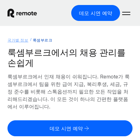
데모 시연 예약
홈
국가별 정보
룩셈부르크
제품
룩셈부르크에서의 채용 관리를
손쉽게
솔루션
글로벌 고용
글로벌 급여
룩셈부르크에서 인재 채용이 쉬워집니다. Remote가 룩
리소스
글로벌 서비스 제공
규정을 준수하며 급여 지급을 손쉽게 처리
셈부르크에서 팀을 위한 급여 지급, 복리후생, 세금, 규
국가별 정보
정 준수를 비롯해 스톡옵션까지 필요한 모든 작업을 처
요금
도구 및 계산기
기록상 고용주(EOR)
국가별 글로벌 채용 지원 알아보기
리해드리겠습니다. 이 모든 것이 하나의 간편한 플랫폼
법인 설립 비용 없이 전 세계로 사업을 확장
오분류 리스크 평가 도구
에서 이루어집니다.
미국 주별 정보
국가별 직원 오분류 리스크 확인
기록상 계약자
미국 모든 주 전역에서 채용 업무를 간소화
한국어
전 세계에서 규정을 준수하며 계약자 고용
직원 비용 계산기
데모 시연 예약
Remote와 다른 솔루션 비교
국가별 총 인건비 계산
계약자 관리
English
다른 업체들과 비교해보기