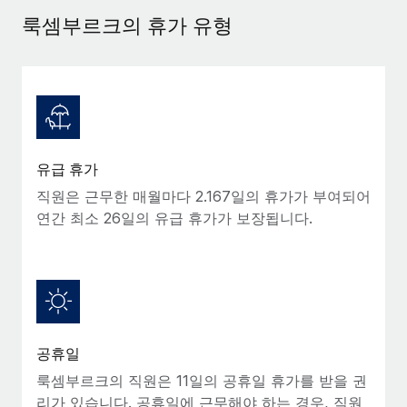
서비스
급여 및 인재 인사이트
Remote Build
곧 제공 예정
룩셈부르크의 휴가 유형
전문가 상담
통합 및 AI 자동화 컨설팅
인사이트 센터
글로벌 인사 및 규정 준수 업무 처리에 전문가 지원 제공
지원받기
신원 조사
사례 연구
채용 후보자 심사 프로세스 간소화
모든 리소스 보기
Compliance Watchtower
유급 휴가
규정 준수 관련 위험에 선제적으로 대응
블로그
직원은 근무한 매월마다 2.167일의 휴가가 부여되어
글로벌 급여
연간 최소 26일의 유급 휴가가 보장됩니다.
기기 관리
전 세계 IT 장비 제공 및 추적 관리
EOR 및 PEO
법인 설립
계약자 관리
법인 설립을 빠르고 준법적으로 지원
세금
글로벌 인재 이동 및 전근
공휴일
블로그 둘러보기
직원 해외 이전을 간편하게 처리
룩셈부르크의 직원은 11일의 공휴일 휴가를 받을 권
리가 있습니다. 공휴일에 근무해야 하는 경우, 직원