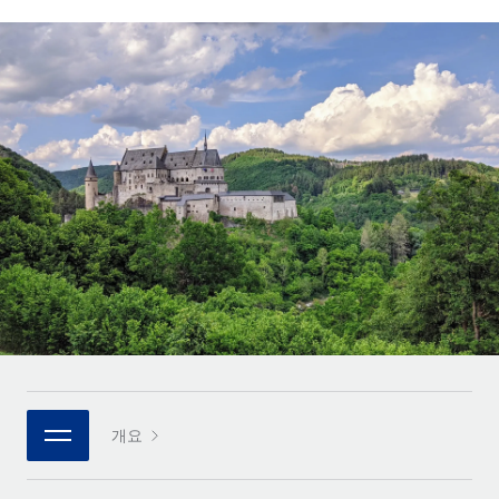
전 세계 계약자의 온보딩 및 관리
계약자 지급 계산기
로그인
Nederlands
글로벌 계약직을 위한 통화 옵션과 지급 소요 시간 확인
PEO
성장 단계
복잡한 고용 업무를 아웃소싱
Français
스타트업
REMOTE와 함께 배우기
성장하는 기업을 위한 민첩한 글로벌 HR 및 급여 솔루션
Deutsch
리서치 및 가이드
인프라
중견기업
Remote 통합
사례 연구
맞춤형 HR 솔루션으로 팀 확장
Español
HR을 워크플로에 매끄럽게 통합
HR 용어집
엔터프라이즈
Italiano
플랫폼
대기업을 위한 글로벌 HR
체크리스트 및 템플릿
팀을 위한 통합된 핵심 HR 기능
Português (Portugal)
직무 설명 라이브러리
연결
새로운
REMOTE 파트너 되기
日本語
MCP를 사용하여 모든 AI 도구를 Remote에 연결 가능
전략적 기술 파트너
웨비나
통합
플랫폼에 글로벌 HR을 유연하게 통합
한국어
이벤트
핵심 비즈니스 도구로 프로세스를 간소화
개요
파트너 되기
中文（简体）
뉴스룸
Remote와의 파트너십 기회 탐색