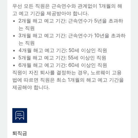
복리후생
우선 모든 직원은 근속연수와 관계없이 1개월의 해
블로그
손쉬운 직원 복리후생 관리
고 예고 기간을 제공받아야 합니다.
2개월 해고 예고 기간: 근속연수가 5년을 초과하
Remote 제품 관련 소식: Gusto 및 Xero와의 통합과
Remote Contractor Management Plus
는 직원
3개월 해고 예고 기간: 근속연수가 10년을 초과하
Remote의 사명은 모든 규모의 기업이 전 세계 어디서든 업무에 가
는 직원
장 적합 사람을 찾아 채용 및 관리하고 급여를 지급하도록 돕는 것
4개월 해고 예고 기간: 50세 이상인 직원
입니다. 이를 위해 최근 몇 주 동안 새로운...
5개월 해고 예고 기간: 55세 이상인 직원
자세히 알아보기
6개월 해고 예고 기간: 60세 이상인 직원
직원이 자진 퇴사를 결정하는 경우, 노르웨이 고용
법에 따르면 직원은 최소 1개월의 해고 예고 기간을
Shootsta가 Remote를 통해 네 개의 시장에서 글로벌
제공해야 합니다.
채용을 확장한 방법
비디오 콘텐츠를 활용한 마케팅이 계속해서 인기를 끌면서, 기업들
에게는 흥미롭고 전문적인 비디오 제작이 어느 때보다 중요해졌습
니다. 그러나 대부분의 회사들은 그렇게 높은 품질의...
자세히 알아보기
퇴직금