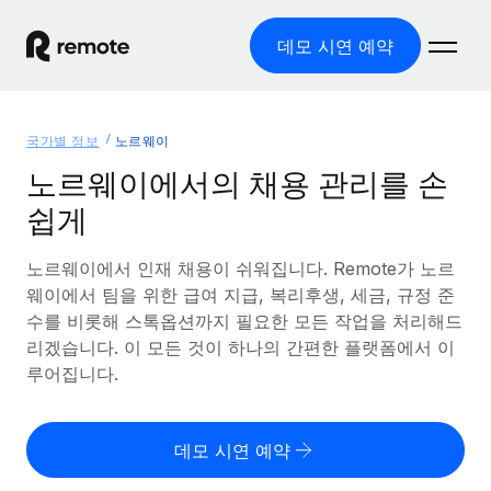
데모 시연 예약
홈
국가별 정보
노르웨이
제품
노르웨이에서의 채용 관리를 손
쉽게
솔루션
글로벌 고용
글로벌 급여
노르웨이에서 인재 채용이 쉬워집니다. Remote가 노르
리소스
글로벌 서비스 제공
규정을 준수하며 급여 지급을 손쉽게 처리
웨이에서 팀을 위한 급여 지급, 복리후생, 세금, 규정 준
국가별 정보
수를 비롯해 스톡옵션까지 필요한 모든 작업을 처리해드
요금
도구 및 계산기
기록상 고용주(EOR)
국가별 글로벌 채용 지원 알아보기
리겠습니다. 이 모든 것이 하나의 간편한 플랫폼에서 이
법인 설립 비용 없이 전 세계로 사업을 확장
오분류 리스크 평가 도구
루어집니다.
미국 주별 정보
국가별 직원 오분류 리스크 확인
기록상 계약자
미국 모든 주 전역에서 채용 업무를 간소화
한국어
전 세계에서 규정을 준수하며 계약자 고용
직원 비용 계산기
데모 시연 예약
Remote와 다른 솔루션 비교
국가별 총 인건비 계산
계약자 관리
English
다른 업체들과 비교해보기