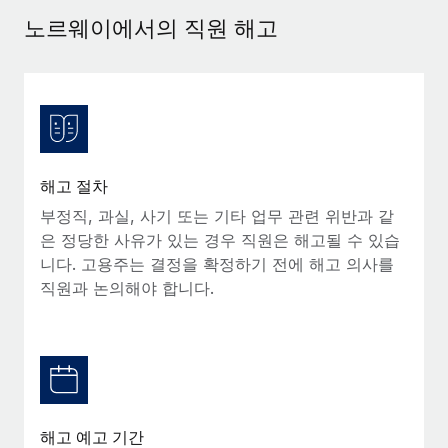
서비스
급여 및 인재 인사이트
Remote Build
곧 제공 예정
노르웨이에서의 직원 해고
전문가 상담
통합 및 AI 자동화 컨설팅
인사이트 센터
글로벌 인사 및 규정 준수 업무 처리에 전문가 지원 제공
지원받기
신원 조사
사례 연구
채용 후보자 심사 프로세스 간소화
모든 리소스 보기
Compliance Watchtower
해고 절차
규정 준수 관련 위험에 선제적으로 대응
블로그
부정직, 과실, 사기 또는 기타 업무 관련 위반과 같
글로벌 급여
은 정당한 사유가 있는 경우 직원은 해고될 수 있습
기기 관리
니다. 고용주는 결정을 확정하기 전에 해고 의사를
전 세계 IT 장비 제공 및 추적 관리
EOR 및 PEO
직원과 논의해야 합니다.
법인 설립
계약자 관리
법인 설립을 빠르고 준법적으로 지원
세금
글로벌 인재 이동 및 전근
블로그 둘러보기
직원 해외 이전을 간편하게 처리
해고 예고 기간