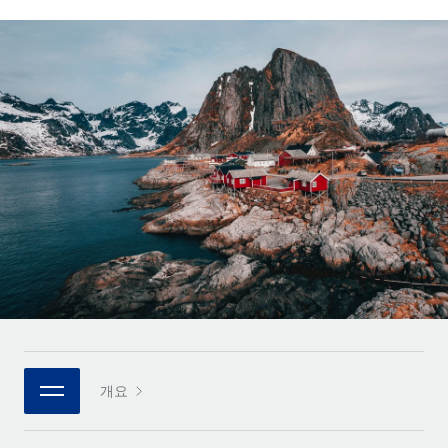
전 세계 계약자의 온보딩 및 관리
계약자 지급 계산기
로그인
Nederlands
글로벌 계약직을 위한 통화 옵션과 지급 소요 시간 확인
PEO
성장 단계
복잡한 고용 업무를 아웃소싱
Français
스타트업
REMOTE와 함께 배우기
성장하는 기업을 위한 민첩한 글로벌 HR 및 급여 솔루션
Deutsch
리서치 및 가이드
인프라
중견기업
Remote 통합
사례 연구
맞춤형 HR 솔루션으로 팀 확장
Español
HR을 워크플로에 매끄럽게 통합
HR 용어집
엔터프라이즈
Italiano
플랫폼
대기업을 위한 글로벌 HR
체크리스트 및 템플릿
팀을 위한 통합된 핵심 HR 기능
Português (Portugal)
직무 설명 라이브러리
연결
새로운
REMOTE 파트너 되기
日本語
MCP를 사용하여 모든 AI 도구를 Remote에 연결 가능
전략적 기술 파트너
웨비나
통합
플랫폼에 글로벌 HR을 유연하게 통합
한국어
이벤트
핵심 비즈니스 도구로 프로세스를 간소화
개요
파트너 되기
中文（简体）
뉴스룸
Remote와의 파트너십 기회 탐색