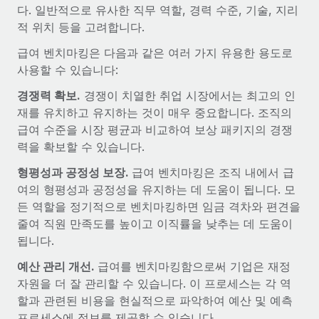
전 세계 계약자의 온보딩 및 관리
다. 일반적으로 유사한 직무 역할, 경력 수준, 기술, 지리
계약자 지급 계산기
로그인
적 위치 등을 고려합니다.
Nederlands
글로벌 계약직을 위한 통화 옵션과 지급 소요 시간 확인
PEO
성장 단계
급여 벤치마킹은 다음과 같은 여러 가지 유용한 용도로
복잡한 고용 업무를 아웃소싱
Français
스타트업
사용할 수 있습니다:
REMOTE와 함께 배우기
성장하는 기업을 위한 민첩한 글로벌 HR 및 급여 솔루션
경쟁력 확보.
경쟁이 치열한 취업 시장에서는 최고의 인
Deutsch
리서치 및 가이드
인프라
중견기업
재를 유치하고 유지하는 것이 매우 중요합니다. 조직의
Remote 통합
사례 연구
맞춤형 HR 솔루션으로 팀 확장
급여 수준을 시장 평균과 비교하여 보상 패키지의 경쟁
Español
HR을 워크플로에 매끄럽게 통합
력을 확보할 수 있습니다.
HR 용어집
엔터프라이즈
Italiano
플랫폼
형평성과 공정성 보장.
급여 벤치마킹은 조직 내에서 급
대기업을 위한 글로벌 HR
체크리스트 및 템플릿
팀을 위한 통합된 핵심 HR 기능
여의 형평성과 공정성을 유지하는 데 도움이 됩니다. 모
Português (Portugal)
든 역할을 정기적으로 벤치마킹하면 임금 격차와 편견을
직무 설명 라이브러리
연결
새로운
REMOTE 파트너 되기
줄여 직원 만족도를 높이고 이직률을 낮추는 데 도움이
日本語
MCP를 사용하여 모든 AI 도구를 Remote에 연결 가능
됩니다.
전략적 기술 파트너
웨비나
통합
플랫폼에 글로벌 HR을 유연하게 통합
예산 관리 개선.
급여를 벤치마킹함으로써 기업은 재정
한국어
이벤트
핵심 비즈니스 도구로 프로세스를 간소화
자원을 더 잘 관리할 수 있습니다. 이 프로세스는 각 역
파트너 되기
할과 관련된 비용을 현실적으로 파악하여 예산 및 예측
中文（简体）
뉴스룸
Remote와의 파트너십 기회 탐색
프로세스에 정보를 제공할 수 있습니다.