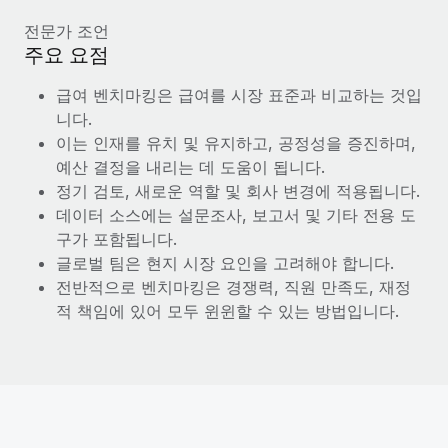
복리후생
블로그
급여 관리를 통해 국제 노동법...
손쉬운 직원 복리후생 관리
전문가 조언
주요 요점
자세히 알아보기
Remote 제품 관련 소식: Gusto 및 Xero와의 통합과
Remote Contractor Management Plus
급여 벤치마킹은 급여를 시장 표준과 비교하는 것입
니다.
Remote의 사명은 모든 규모의 기업이 전 세계 어디서든 업무에 가
이는 인재를 유치 및 유지하고, 공정성을 증진하며,
장 적합 사람을 찾아 채용 및 관리하고 급여를 지급하도록 돕는 것
예산 결정을 내리는 데 도움이 됩니다.
입니다. 이를 위해 최근 몇 주 동안 새로운...
정기 검토, 새로운 역할 및 회사 변경에 적용됩니다.
자세히 알아보기
데이터 소스에는 설문조사, 보고서 및 기타 전용 도
구가 포함됩니다.
글로벌 팀은 현지 시장 요인을 고려해야 합니다.
Shootsta가 Remote를 통해 네 개의 시장에서 글로벌
전반적으로 벤치마킹은 경쟁력, 직원 만족도, 재정
채용을 확장한 방법
적 책임에 있어 모두 윈윈할 수 있는 방법입니다.
비디오 콘텐츠를 활용한 마케팅이 계속해서 인기를 끌면서, 기업들
에게는 흥미롭고 전문적인 비디오 제작이 어느 때보다 중요해졌습
니다. 그러나 대부분의 회사들은 그렇게 높은 품질의...
자세히 알아보기