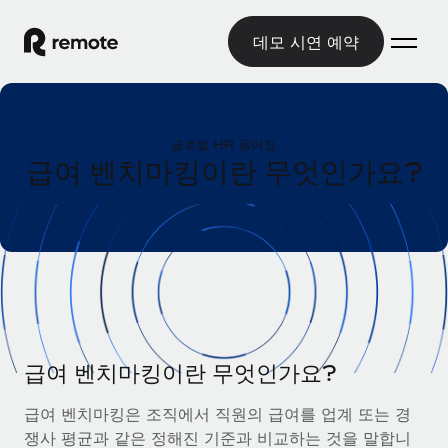
데모 시연 예약
홈
글로벌 HR 용어집
제품
급여 벤치마킹이란 무엇인가요?
솔루션
글로벌 고용
글로벌 급여
리소스
글로벌 서비스 제공
규정을 준수하며 급여 지급을 손쉽게 처리
국가별 정보
요금
도구 및 계산기
기록상 고용주(EOR)
국가별 글로벌 채용 지원 알아보기
법인 설립 비용 없이 전 세계로 사업을 확장
오분류 리스크 평가 도구
미국 주별 정보
국가별 직원 오분류 리스크 확인
기록상 계약자
급여 벤치마킹이란 무엇인가요?
미국 모든 주 전역에서 채용 업무를 간소화
한국어
전 세계에서 규정을 준수하며 계약자 고용
직원 비용 계산기
급여 벤치마킹은 조직에서 직원의 급여를 업계 또는 경
Remote와 다른 솔루션 비교
국가별 총 인건비 계산
계약자 관리
쟁사 평균과 같은 정해진 기준과 비교하는 것을 말합니
English
다른 업체들과 비교해보기