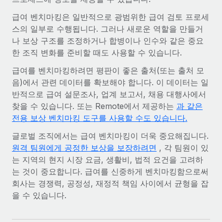
서비스
급여 및 인재 인사이트
Remote Build
곧 제공 예정
급여 벤치마킹은 일반적으로 광범위한 급여 검토 프로세
전문가 상담
통합 및 AI 자동화 컨설팅
스의 일부로 수행됩니다. 그러나 새로운 역할을 만들거
인사이트 센터
글로벌 인사 및 규정 준수 업무 처리에 전문가 지원 제공
나 보상 구조를 조정하거나 합병이나 인수와 같은 중요
지원받기
한 조직 변화를 준비할 때도 사용할 수 있습니다.
신원 조사
사례 연구
채용 후보자 심사 프로세스 간소화
모든 리소스 보기
급여를 벤치마킹하려면 평판이 좋은 출처(또는 출처 모
AI 분야의 선구자인 Weaviate가 Remote와 협력하여
음)에서 관련 데이터를 확보해야 합니다. 이 데이터는 일
조직 규모를 120% 성장시킨 방법
Compliance Watchtower
반적으로 급여 설문조사, 업계 보고서, 채용 대행사에서
규정 준수 관련 위험에 선제적으로 대응
블로그
찾을 수 있습니다. 또는 Remote에서 제공하는
Weaviate 한눈에 보기 Weaviate는 오픈 소스, AI 우선 인프라를
과 같은
전용 보상 벤치마킹 도구를 사용할 수도 있습니다.
구축합니다. 이 회사의 미션은 전 세계 개발자 및 운영자
글로벌 급여
기기 관리
(DevOps/MLOps)에게 AI 네이티브...
글로벌 조직에서는 급여 벤치마킹이 더욱 중요해집니다.
전 세계 IT 장비 제공 및 추적 관리
EOR 및 PEO
원격 팀원에게 공정한 보상을 보장하려면
, 각 팀원이 있
자세히 알아보기
법인 설립
계약자 관리
는 지역의 현지 시장 요금, 생활비, 법적 요건을 고려하
법인 설립을 빠르고 준법적으로 지원
는 것이 중요합니다. 급여를 신중하게 벤치마킹함으로써
세금
회사는 경쟁력, 공정성, 재정적 책임 사이에서 균형을 잡
계약직 관리와 급여 업무를 위해 Remote와 전략적 파
글로벌 인재 이동 및 전근
트너십을 맺은 Reverse Tech
을 수 있습니다.
블로그 둘러보기
직원 해외 이전을 간편하게 처리
Reverse Tech 한눈에 보기 건강 및 웰니스 스타트업인 Reverse
Tech는 Remote와 파트너십을 맺고 글로벌 계약직 인력 및 미국