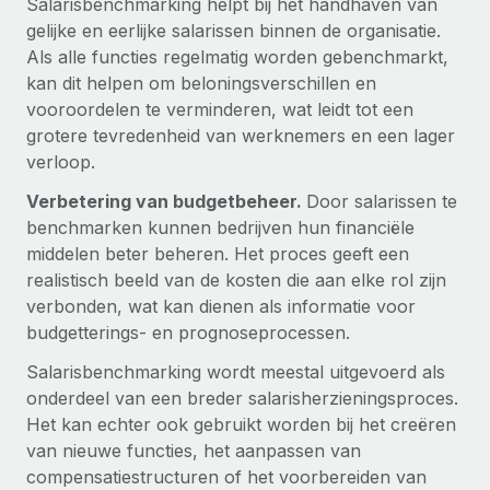
Salarisbenchmarking helpt bij het handhaven van
Ontdek hoe je met ons kunt samenwerken
DIENSTEN
gelijke en eerlijke salarissen binnen de organisatie.
Inzicht in salaris en talent
Vraag een expert
Remote Build
Binnenkort beschikbaar
Als alle functies regelmatig worden gebenchmarkt,
Krijg hulp van global HR- en juridische experts
Integraties en advies over AI-automatiseringen
kan dit helpen om beloningsverschillen en
Inzichtencentrum
vooroordelen te verminderen, wat leidt tot een
Achtergrondonderzoek
grotere tevredenheid van werknemers en een lager
Support
Vereenvoudig het screeningsproces van
CASESTUDY'S
verloop.
kandidaten
Alle bronnen bekijken
Verbetering van budgetbeheer.
Door salarissen te
Compliance Watchtower
benchmarken kunnen bedrijven hun financiële
Blijf compliance-risico's voor
BLOG
middelen beter beheren. Het proces geeft een
realistisch beeld van de kosten die aan elke rol zijn
Global Payroll
Apparaatbeheer
verbonden, wat kan dienen als informatie voor
Lever en track wereldwijd IT-middelen
budgetterings- en prognoseprocessen.
EOR en PEO
Salarisbenchmarking wordt meestal uitgevoerd als
Entiteiten oprichten
Contractor Management
onderdeel van een breder salarisherzieningsproces.
Stel snel compliant entiteiten op
Belastingen
Het kan echter ook gebruikt worden bij het creëren
Mobiliteit en overplaatsing
van nieuwe functies, het aanpassen van
Naar de blog
Plaats werknemers moeiteloos over
compensatiestructuren of het voorbereiden van