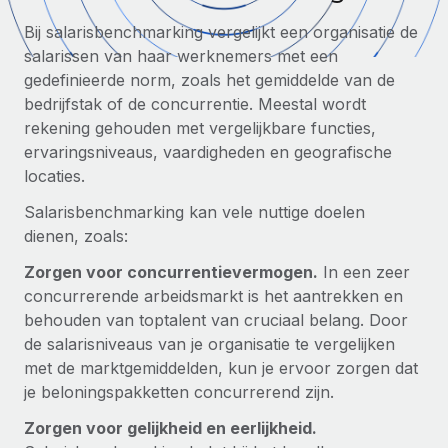
Zzp'ers internationaal onboarden en beheren
Betalingscalculator voor zzp'ers
Bij salarisbenchmarking vergelijkt een organisatie de
Inloggen
Nederlands
Ontdek valuta-opties en betaalsnelheden voor
PEO
salarissen van haar werknemers met een
GROEIFASE
internationale zzp'ers
Ingewikkelde HR-taken eenvoudig uitbesteden
gedefinieerde norm, zoals het gemiddelde van de
Français
Start-ups
bedrijfstak of de concurrentie. Meestal wordt
Flexibele global HR en payroll solutions voor groeiende
rekening gehouden met vergelijkbare functies,
LEREN MET REMOTE
Deutsch
bedrijven
INFRASTRUCTUUR
ervaringsniveaus, vaardigheden en geografische
Onderzoek en gidsen
Remote Embedded
locaties.
Mid-market
Español
HR naadloos in workflows integreren
Casestudy's
Teams uitbreiden met HR solutions op maat
Salarisbenchmarking kan vele nuttige doelen
Italiano
dienen, zoals:
Platform
HR-woordenlijst
Enterprise
Ingebouwde essentiële HR-functies voor je team
Global HR voor grote bedrijven
Zorgen voor concurrentievermogen.
In een zeer
Português (Portugal)
Checklists en templates
concurrerende arbeidsmarkt is het aantrekken en
Verbinden
Nieuw
behouden van toptalent van cruciaal belang. Door
Bibliotheek met functiebeschrijvingen
日本語
AI-tools koppelen aan Remote met onze MCP
WERK MET ONS SAMEN
de salarisniveaus van je organisatie te vergelijken
Strategische technologiepartners
Webinars
Integraties
met de marktgemiddelden, kun je ervoor zorgen dat
한국어
Integreer global HR flexibel in je platform
je beloningspakketten concurrerend zijn.
Processen stroomlijnen met essentiële zakelijke tools
Evenementen
中文（简体）
Zorgen voor gelijkheid en eerlijkheid.
Een partner worden
Newsroom