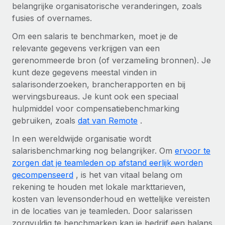
belangrijke organisatorische veranderingen, zoals
Secundaire arbeidsvoorwaarden
fusies of overnames.
BLOG
Eenvoudig secundaire arbeidsvoorwaarden
Om een salaris te benchmarken, moet je de
beheren
Productupdates van Remote: Gusto- en Xero-
relevante gegevens verkrijgen van een
integraties en Contractor Management Plus
gerenommeerde bron (of verzameling bronnen). Je
kunt deze gegevens meestal vinden in
Het blijft de missie van Remote om alle soorten bedrijven
salarisonderzoeken, brancherapporten en bij
te helpen bij het aannemen, beheren en...
wervingsbureaus. Je kunt ook een speciaal
Meer informatie
hulpmiddel voor compensatiebenchmarking
gebruiken, zoals
dat van Remote
.
In een wereldwijde organisatie wordt
Hoe Phiture 55 werknemers in 19 landen
beheert met Remote
salarisbenchmarking nog belangrijker. Om
ervoor te
zorgen dat je teamleden op afstand eerlijk worden
Phiture, een toonaangevende leider in de wereldwijde
gecompenseerd
, is het van vitaal belang om
mobiele groeiadviessector, zet zich sinds 2016...
rekening te houden met lokale markttarieven,
Meer informatie
kosten van levensonderhoud en wettelijke vereisten
in de locaties van je teamleden. Door salarissen
zorgvuldig te benchmarken kan je bedrijf een balans