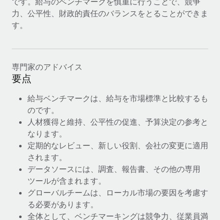
です。給与のベンチマークを慎重に行うことで、競争
力、公平性、財政的責任のバランスをとることができま
福利厚生
詳細を見る
ブログ
す。
従業員の福利厚生を簡単に管理
Remoteの製品アップデート：GustoとXeroの統合お
よびContractor Management Plus（契約社員管理
プラス）
専門家のアドバイス
要点
Remoteの使命は、世界のどこにいても、あらゆる規模の企業が
業務に最適な人材を採用し、管理し、給与を支給できるようにす
給与ベンチマークは、給与を市場標準と比較するも
ることです。この数週間で、新しい統合、機能、改良点をリリー
のです。
スしました。...
人材獲得と維持、公平性の促進、予算決定の参考と
なります。
詳細を見る
定期的なレビュー、新しい役割、会社の変更に適用
されます。
データソースには、調査、報告書、その他の専用
給与詐欺：種類、事例、ビジネスを守る方法
ツールが含まれます。
給与, 賃金は詐欺の特に魅力的な標的です。多額の資金がシステ
グローバルチームは、ローカル市場の要因を考慮す
ム間で頻繁に移動しているためです。このため、自社のビジネス
る必要があります。
を保護することは極めて重要です。...
全体として、ベンチマーキングは競争力、従業員満