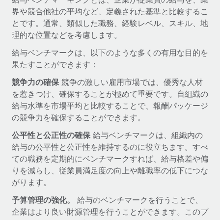
世界中の契約社員をオンボーディングし、管理
契約社員の報酬計算ツール
界や競合他社の平均など、定義された基準と比較するこ
ログイン
Nederlands
グローバルな契約社員向けに、通貨オプションと支払スピー
とです。通常、類似した職務、経験レベル、スキル、地
PEO
成長の段階
ドを確認する
理的な位置などを考慮します。
複雑な雇用関連業務を外部委託
Français
スタートアップ
給与ベンチマークは、以下のような多くの有用な目的を
成長中の企業向けのアジャイルなグローバルHR・給与処理ソ
REMOTEで学習
果たすことができます：
Deutsch
リューション
インフラ
リサーチおよびガイド
競争力の確保
競争の激しい雇用市場では、優秀な人材
Remote統合
ミッドマーケット
Español
を惹きつけ、確保することが極めて重要です。自組織の
人事機能をワークフローにシームレスに統合する
活用事例
カスタマイズされた人事ソリューションでチームを拡大する
給与水準を市場平均と比較することで、報酬パッケージ
Italiano
プラットフォーム
の競争力を確保することができます。
HR用語集
企業
チームのための人事の基本機能を内蔵
大企業向けのグローバルHR
公平性と公正性の確保
給与ベンチマークは、組織内の
Português (Portugal)
チェックリストおよびテンプレート
給与の公平性と公正性を維持するのに役立ちます。すべ
接続
新しい
ての職務を定期的にベンチマークすれば、給与格差や偏
職務内容ライブラリ
日本語
当社のMCPを使用して、あらゆるAIツールをRemoteに接続
パートナーに登録
りを減らし、従業員満足度の向上や離職率の低下につな
戦略的テクノロジーパートナー
ウェビナー
統合
がります。
한국어
グローバルな人事機能を柔軟に自社プラットフォームへ統合
基本的なビジネスツールを活用して業務プロセスを効率化す
予算管理の強化。
給与のベンチマークを行うことで、
イベント
る
中文（简体）
企業はより良い財源管理を行うことができます。このプ
パートナーとして登録
ニュースルーム