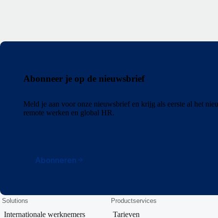
Abonneer je op de nieuwsbrief
Meld je aan voor onze nieuwsbrief en krijg als eerste al het ni
remote werken en global HR.
Abonneren
Solutions
Productservices
Internationale werknemers
Tarieven