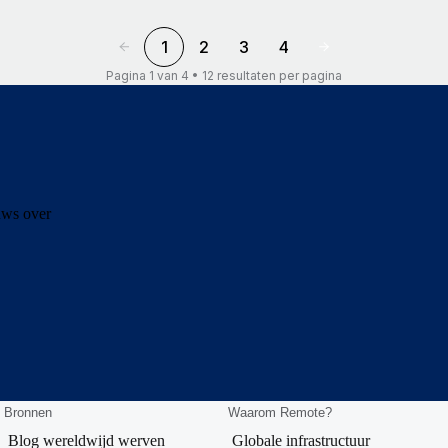
1
2
3
4
Pagina 1 van 4 • 12 resultaten per pagina
euws over
Bronnen
Waarom Remote?
Blog wereldwijd werven
Globale infrastructuur