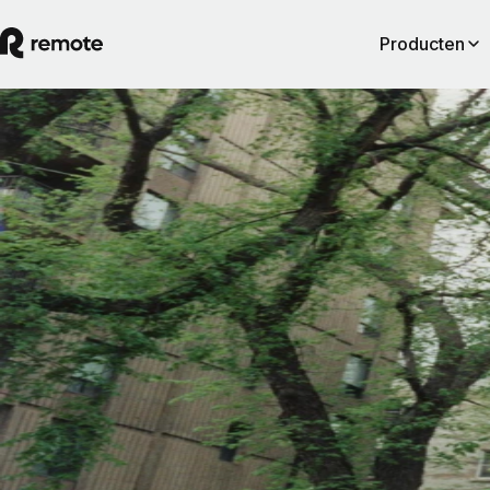
Producten
Contractor Management
Gids over de verkeerde classificatie van
werknemers en zzp'ers
Om verkeerde classificatie van werknemers te vermijden, is het belangr
wát je doet dan of je het opzettelijk doet. Behandel je een teamlid als e
werknemer, dan zien toezichthouders die persoon uiteindelijk ook als e
werknemer, ook al was het nooit je bedoeling een dergelijke relatie tot 
te brengen.
By
Pedro Barros
Artikel lezen