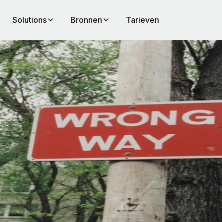
Solutions
Bronnen
Tarieven
ijker
en
en
stand