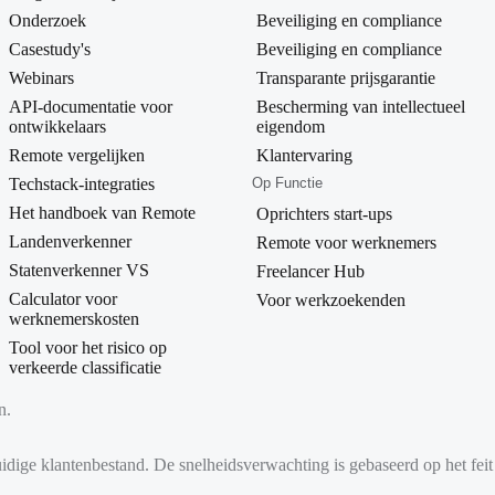
Onderzoek
Beveiliging en compliance
Casestudy's
Beveiliging en compliance
Webinars
Transparante prijsgarantie
API-documentatie voor
Bescherming van intellectueel
ontwikkelaars
eigendom
Remote vergelijken
Klantervaring
Techstack-integraties
Op Functie
Het handboek van Remote
Oprichters start-ups
Landenverkenner
Remote voor werknemers
Statenverkenner VS
Freelancer Hub
Calculator voor
Voor werkzoekenden
werknemerskosten
Tool voor het risico op
verkeerde classificatie
n.
huidige klantenbestand. De snelheidsverwachting is gebaseerd op het fe