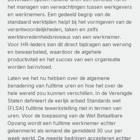
Ontdek hoe je met ons kunt samenwerken
DIENSTEN
het managen van verwachtingen tussen werkgevers
Inzicht in salaris en talent
Vraag een expert
en werknemers. Een gedeeld begrip van de
Remote Build
Binnenkort beschikbaar
standaard werktijden helpt bij het vormgeven van de
Krijg hulp van global HR- en juridische experts
Integraties en advies over AI-automatiseringen
Inzichtencentrum
verantwoordelijkheden, taken en zelfs
Achtergrondonderzoek
werktevredenheidsniveaus van een werknemer.
Support
Vereenvoudig het screeningsproces van
CASESTUDY'S
Voor HR-leiders kan dit direct bijdragen aan werving
kandidaten
Alle bronnen bekijken
en bewaarbeleid, waardoor de algehele
productiviteit en het succes van een organisatie
Compliance Watchtower
worden beïnvloed.
Blijf compliance-risico's voor
BLOG
Laten we het nu hebben over de algemene
Global Payroll
Apparaatbeheer
benadering van fulltime uren en hoe het over de
hele wereld zou kunnen verschillen. In de Verenigde
Lever en track wereldwijd IT-middelen
EOR en PEO
Staten definieert de eerlijk arbeid Standards wet
Entiteiten oprichten
Contractor Management
(FLSA) fulltime tewerkstelling niet in termen van
Stel snel compliant entiteiten op
uren. Voor de toepassing van de Wet Betaalbare
Belastingen
Opvang wordt een fulltime werknemer echter
Mobiliteit en overplaatsing
gekenmerkt als iemand die gemiddeld 30 uur per
Naar de blog
Plaats werknemers moeiteloos over
week werkt. De meeste bedrijven accepteren echter