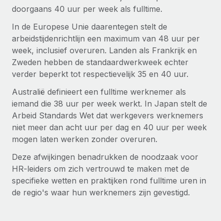
doorgaans 40 uur per week als fulltime.
Secundaire arbeidsvoorwaarden
BLOG
In de Europese Unie daarentegen stelt de
Eenvoudig secundaire arbeidsvoorwaarden
arbeidstijdenrichtlijn een maximum van 48 uur per
beheren
Productupdates van Remote: Gusto- en Xero-
week, inclusief overuren. Landen als Frankrijk en
integraties en Contractor Management Plus
Zweden hebben de standaardwerkweek echter
Het blijft de missie van Remote om alle soorten bedrijven
verder beperkt tot respectievelijk 35 en 40 uur.
te helpen bij het aannemen, beheren en...
Australië definieert een fulltime werknemer als
Meer informatie
iemand die 38 uur per week werkt. In Japan stelt de
Arbeid Standards Wet dat werkgevers werknemers
niet meer dan acht uur per dag en 40 uur per week
Hoe Phiture 55 werknemers in 19 landen
mogen laten werken zonder overuren.
beheert met Remote
Deze afwijkingen benadrukken de noodzaak voor
Phiture, een toonaangevende leider in de wereldwijde
HR-leiders om zich vertrouwd te maken met de
mobiele groeiadviessector, zet zich sinds 2016...
specifieke wetten en praktijken rond fulltime uren in
de regio's waar hun werknemers zijn gevestigd.
Meer informatie