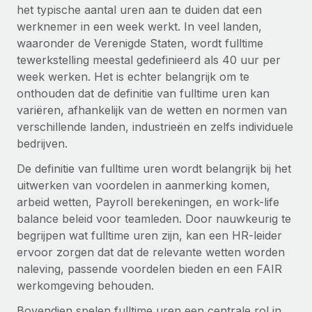
Zzp'ers internationaal onboarden en beheren
het typische aantal uren aan te duiden dat een
Betalingscalculator voor zzp'ers
Inloggen
werknemer in een week werkt. In veel landen,
Nederlands
Ontdek valuta-opties en betaalsnelheden voor
PEO
GROEIFASE
waaronder de Verenigde Staten, wordt fulltime
internationale zzp'ers
Ingewikkelde HR-taken eenvoudig uitbesteden
tewerkstelling meestal gedefinieerd als 40 uur per
Français
Start-ups
week werken. Het is echter belangrijk om te
Flexibele global HR en payroll solutions voor groeiende
LEREN MET REMOTE
onthouden dat de definitie van fulltime uren kan
Deutsch
bedrijven
INFRASTRUCTUUR
variëren, afhankelijk van de wetten en normen van
Onderzoek en gidsen
Remote Embedded
Mid-market
verschillende landen, industrieën en zelfs individuele
Español
HR naadloos in workflows integreren
Casestudy's
Teams uitbreiden met HR solutions op maat
bedrijven.
Italiano
Platform
De definitie van fulltime uren wordt belangrijk bij het
HR-woordenlijst
Enterprise
Ingebouwde essentiële HR-functies voor je team
uitwerken van voordelen in aanmerking komen,
Global HR voor grote bedrijven
Português (Portugal)
Checklists en templates
arbeid wetten, Payroll berekeningen, en work-life
Verbinden
Nieuw
balance beleid voor teamleden. Door nauwkeurig te
Bibliotheek met functiebeschrijvingen
日本語
AI-tools koppelen aan Remote met onze MCP
WERK MET ONS SAMEN
begrijpen wat fulltime uren zijn, kan een HR-leider
ervoor zorgen dat dat de relevante wetten worden
Strategische technologiepartners
Webinars
Integraties
한국어
naleving, passende voordelen bieden en een FAIR
Integreer global HR flexibel in je platform
Processen stroomlijnen met essentiële zakelijke tools
Evenementen
werkomgeving behouden.
中文（简体）
Een partner worden
Bovendien spelen fulltime uren een centrale rol in
Newsroom