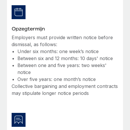
Secundaire arbeidsvoorwaarden
BLOG
Eenvoudig secundaire arbeidsvoorwaarden
beheren
Productupdates van Remote: Gusto- en Xero-
Opzegtermijn
integraties en Contractor Management Plus
Employers must provide written notice before
Het blijft de missie van Remote om alle soorten bedrijven
dismissal, as follows:
te helpen bij het aannemen, beheren en...
Under six months: one week’s notice
Between six and 12 months: 10 days' notice
Meer informatie
Between one and five years: two weeks'
notice
Over five years: one month’s notice
Hoe Phiture 55 werknemers in 19 landen
Collective bargaining and employment contracts
beheert met Remote
may stipulate longer notice periods
Phiture, een toonaangevende leider in de wereldwijde
mobiele groeiadviessector, zet zich sinds 2016...
Meer informatie