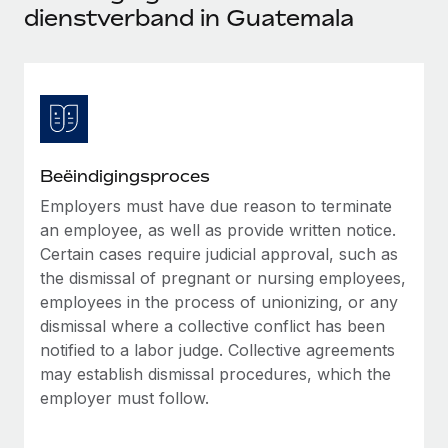
Ontdek hoe je met ons kunt samenwerken
DIENSTEN
dienstverband in Guatemala
Inzicht in salaris en talent
Vraag een expert
Remote Build
Binnenkort beschikbaar
Krijg hulp van global HR- en juridische experts
Integraties en advies over AI-automatiseringen
Inzichtencentrum
Achtergrondonderzoek
Support
Vereenvoudig het screeningsproces van
CASESTUDY'S
kandidaten
Alle bronnen bekijken
Beëindigingsproces
Compliance Watchtower
Employers must have due reason to terminate
an employee, as well as provide written notice.
Blijf compliance-risico's voor
BLOG
Certain cases require judicial approval, such as
Global Payroll
Apparaatbeheer
the dismissal of pregnant or nursing employees,
Lever en track wereldwijd IT-middelen
employees in the process of unionizing, or any
EOR en PEO
dismissal where a collective conflict has been
Entiteiten oprichten
Contractor Management
notified to a labor judge. Collective agreements
Stel snel compliant entiteiten op
may establish dismissal procedures, which the
Belastingen
employer must follow.
Mobiliteit en overplaatsing
Naar de blog
Plaats werknemers moeiteloos over