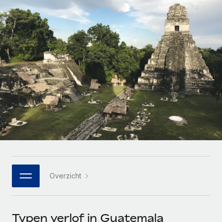
Zzp'ers internationaal onboarden en beheren
Betalingscalculator voor zzp'ers
Inloggen
Nederlands
Ontdek valuta-opties en betaalsnelheden voor
PEO
GROEIFASE
internationale zzp'ers
Ingewikkelde HR-taken eenvoudig uitbesteden
Français
Start-ups
Flexibele global HR en payroll solutions voor groeiende
LEREN MET REMOTE
Deutsch
bedrijven
INFRASTRUCTUUR
Onderzoek en gidsen
Remote Embedded
Mid-market
Español
HR naadloos in workflows integreren
Casestudy's
Teams uitbreiden met HR solutions op maat
Italiano
Platform
HR-woordenlijst
Enterprise
Ingebouwde essentiële HR-functies voor je team
Global HR voor grote bedrijven
Português (Portugal)
Checklists en templates
Verbinden
Nieuw
Bibliotheek met functiebeschrijvingen
日本語
AI-tools koppelen aan Remote met onze MCP
WERK MET ONS SAMEN
Overzicht
Strategische technologiepartners
Webinars
Integraties
한국어
Integreer global HR flexibel in je platform
Processen stroomlijnen met essentiële zakelijke tools
Evenementen
中文（简体）
Een partner worden
Typen verlof in Guatemala
Newsroom