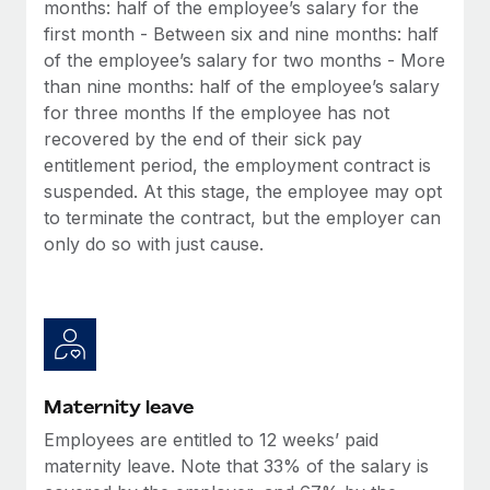
months: half of the employee’s salary for the
up op het gebied van gezondheid en welzijn,...
Secundaire arbeidsvoorwaarden
first month - Between six and nine months: half
BLOG
Eenvoudig secundaire arbeidsvoorwaarden
of the employee’s salary for two months - More
Meer informatie
beheren
than nine months: half of the employee’s salary
Productupdates van Remote: Gusto- en Xero-
for three months If the employee has not
integraties en Contractor Management Plus
recovered by the end of their sick pay
Het blijft de missie van Remote om alle soorten bedrijven
entitlement period, the employment contract is
te helpen bij het aannemen, beheren en...
suspended. At this stage, the employee may opt
to terminate the contract, but the employer can
Meer informatie
only do so with just cause.
Hoe Phiture 55 werknemers in 19 landen
beheert met Remote
Phiture, een toonaangevende leider in de wereldwijde
mobiele groeiadviessector, zet zich sinds 2016...
Maternity leave
Meer informatie
Employees are entitled to 12 weeks’ paid
maternity leave. Note that 33% of the salary is