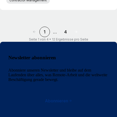
Contractor Management
1
…
4
Seite 1 von 4 • 12 Ergebnisse pro Seite
Newsletter abonnieren
Abonniere unseren Newsletter und bleibe auf dem
Laufenden über alles, was Remote-Arbeit und die weltweite
Beschäftigung gerade bewegt.
Abonnieren