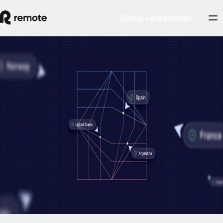
Demo vereinbaren
EOR & PEO
Die eigene Beschäftigungsinfrastruktur:
Grundvoraussetzung für einen
rechtskonformen EOR-Service
In wenigen Jahren sind der Arbeitsmarkt und die Belegschaften vieler
Firmen deutlich internationaler geworden. So entstand auch die
Notwendigkeit einer wirksamen Lösung zur Verwaltung
länderübergreifend verteilter Teams.
By
Pim Altena
Artikel lesen