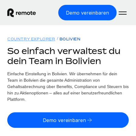
Demo vereinbaren
Startseite
COUNTRY EXPLORER
BOLIVIEN
Produkte
So einfach verwaltest du
dein Team in Bolivien
Lösungen
WELTWEITE BESCHÄFTIGUNG
Globale Payroll
Einfache Einstellung in Bolivien. Wir übernehmen für dein
Ressourcen
WELTWEITE ABDECKUNG
Einfache, rechtssicher Payroll
Team in Bolivien die gesamte Administration von
Country Explorer
Gehaltsabrechnung über Benefits, Compliance und Steuern bis
Preise
TOOLS UND RECHNER
Employer of Record
hin zu Aktienoptionen – alles auf einer benutzerfreundlichen
Länderspezifische Unterstützung bei der Einstellung
Weltweites Wachstum ohne Kosten für Niederlassungen
Plattform.
Scheinselbstständigkeitsrisiko berechnen
Explorer für US-Bundesstaaten
Länderspezifische Einschätzung des
Contractor of Record
Einfache Einstellung in allen US-Bundesstaaten
Scheinselbstständigkeitsrisikos
Deutsch
Rechtssichere, weltweite Arbeit mit Freelancer:innen
Demo vereinbaren
Remote im Vergleich
Personalkostenrechner
Contractor Management
English
Vergleiche mit unseren Mitbewerbern
Länderspezifische Berechnung der