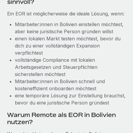
sinnvoll?
Management und Payroll
Niederlassungen
Den Blog erkunden
Reverse Tech auf einen Blick Das Gesundheits- und
Ein EOR ist möglicherweise die ideale Lösung, wenn:
Mobilität und Relocation
Wellness-Startup Reverse Tech hat das globale...
Mitarbeiter:innen in Bolivien einstellen möchtest,
Mühelose Relocation von Mitarbeiter:innen
BLOG
Mehr erfahren
aber keine juristische Person gründen willst
Benefits
einen lokalen Markt testen möchtest, bevor du
Neues zu Remote-Produkten: Integration mit
Mühelose Verwaltung von Benefits
dich zu einer vollständigen Expansion
Gusto und Zero und Contractor Management
verpflichtest
Plus
vollständige Compliance mit lokalen
Auch im neuen Jahr wollen wir bei Remote Unternehmen
Arbeitsgesetzen und Steuerpflichten
aller Größen dabei unterstützen, die beste...
sicherstellen möchtest
Mitarbeiter:innen in Bolivien schnell und
Mehr erfahren
kosteneffizient onboarden möchtest
eine temporäre Lösung zur Einstellung brauchst,
Wie Phiture 55 Mitarbeiter:innen in 19 Ländern
bevor du eine juristische Person gründest
mit Remote verwaltet
Warum Remote als EOR in Bolivien
Phiture ist der unumstrittene Marktführer im Bereich der
nutzen?
Wachstumsberatung für mobile Apps. Das...