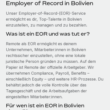
Events
Employer of Record in Bolivien
Tools
Partner werden
Newsroom
Unser Employer-of-Record-(EOR)-Service
Entdecke die Möglichkeiten einer Partnerschaft
ermöglicht es dir, Top-Talente in Bolivien
DIENSTLEISTUNGEN
Informationen zu Gehältern und Qualifikationen
Remote Build
Demnächst verfügbar
einzustellen, zu managen und zu bezahlen.
Frag unsere Expert:innen
Beratung zu Integrationen und KI-Automatisierung
Insights Center
Was ist ein EOR und was tut er?
Hilfe von Expert:innen für globale HR & Compliance
Hol dir Unterstützung
Remote als EOR ermöglicht es deinem
Background-Checks
FALLSTUDIEN
Unternehmen, Mitarbeiter:innen in Bolivien
Einfacheres Bewerber:innen-Screening
Alle Ressourcen anzeigen
rechtssicher einzustellen, ohne eine lokale
So hat der KI-Vorreiter Weaviate sein Team mit
juristische Person gründen zu müssen. Auf dem
Remote um 120 % vergrößert
Compliance Watchtower
Papier ist Remote der offizielle Arbeitgeber. Wir
Lückenlose Compliance
BLOG
Weaviate auf einen Blick Weaviate entwickelt KI-basierte
übernehmen Compliance, Payroll, Benefits –
Open-Source-Infrastrukturen. Das...
Globale Payroll
Geräteverwaltung
einschließlich Equity – und weitere HR-Prozesse. Du
behältst jedoch die volle Kontrolle über das
Globale Bereitstellung und Verfolgung von IT-
Mehr erfahren
EOR und PEO
Tagesgeschäft und die Arbeitsaufgaben der
Geräten
Contractor Management
eingestellten Mitarbeiter:innen.
Gründung von Niederlassungen
Strategische Partnerschaft zwischen
Für wen ist ein EOR in Bolivien
Steuern
Schnelle, rechtssichere Gründung von
Reverse Tech und Remote für Contractor