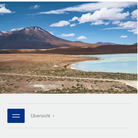
Globales Onboarding und Verwalten von
Gesamtbeschäftigungskosten
Anmelden
Freelancer:innen
Nederlands
WACHSTUMSPHASE
Honorarzahlungen berechnen
PEO
Français
Informationen zu möglichen Währungen und
Startups
Auslagern von komplexen HR-Aufgaben
Abwicklungsfristen für globale Freelancer:innen
Agile HR- und Payroll-Lösungen für wachsende
Deutsch
Unternehmen
INFRASTRUKTUR
LERNEN MIT REMOTE
Mittelstand
Español
Remote Embedded
Maßgeschneiderte HR-Lösungen, um Teams zu
Forschung und Leitfäden
Nahtlose Integration der HR in bestehende Abläufe
vergrößern
Italiano
Fallstudien
Plattform
Enterprise
Português (Portugal)
Integrierte HR-Kernfunktionen für dein Team
HR-Glossar
Globale HR für Konzerne und Großunternehmen
Verknüpfen
Neu
日本語
Checklisten und Vorlagen
Verknüpfung beliebiger KI-Tools mit Remote über unser
PARTNER WERDEN
Bibliothek für Stellenbeschreibungen
한국어
MCP
Übersicht
Strategische Technologiepartner
Webinare
Integrationen
Flexible Einbettung von Global-HR-Funktionen in deine
中文（简体）
Plattform
Prozessoptimierung mit unverzichtbaren Business-