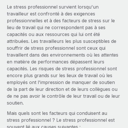
Événements
Intégrez les RH à l’international de manière flexible
Le stress professionnel survient lorsqu'un
travailleur est confronté à des exigences
Salle de presse
Devenir partenaire
SERVICES
professionnelles et à des facteurs de stress sur le
Explorez avec nous vos opportunités de partenariat
Données sur les salaires et les talents
Demandez aux experts
lieu de travail qui ne correspondent pas à ses
Recevez des conseils d’experts sur les RH à
capacités ou aux ressources qui lui ont été
Remote Build
Bientôt disponible
Centre de ressources
l’international et la conformité
attribuées. Les travailleurs les plus susceptibles de
Conseil en intégrations et automatisations assistées par
souffrir de stress professionnel sont ceux qui
l’IA
Obtenir de l’aide
Contrôles d’antécédents
travaillent dans des environnements où les attentes
Simplifiez vos processus de présélection des
Voir toutes les ressources
en matière de performances dépassent leurs
candidats
ÉTUDES DE CAS
capacités. Les risques de stress professionnel sont
encore plus grands sur les lieux de travail où les
Remote Watchtower
BLOG
Comment Weaviate, l'as de l'IA, a développé
employés ont l'impression de manquer de soutien
ses effectifs de 120 % avec Remote
Gardez un temps d’avance sur les risques en
Paie multipays
de la part de leur direction et de leurs collègues ou
matière de conformité
Weaviate en bref Weaviate crée des infrastructures open
de ne pas avoir le contrôle de leur travail ou de leur
EOR et PEO
source et AI-first. Sa mission est...
soutien.
Gestion des appareils
Gestion des freelances
Achetez et suivez vos équipements informatiques
Mais quels sont les facteurs qui conduisent au
En savoir plus
dans le monde entier
stress professionnel ? Le stress professionnel est
Taxes
souvent lié aux causes suivantes :