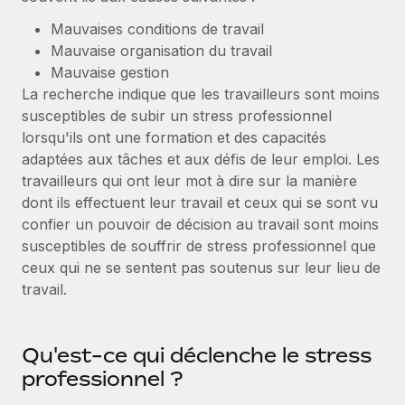
Création d’entité
Intégration Remote x BambooHR : du local à
Explorer le blog
Mauvaises conditions de travail
Établissez des entités rapidement et en toute
l’international, le recrutement sans changer de
Mauvaise organisation du travail
plateforme
conformité
Mauvaise gestion
Impact Les clients BambooHR peuvent désormais
BLOG
La recherche indique que les travailleurs sont moins
Mobilité et déménagement international
embaucher et gérer les employés internationaux...
susceptibles de subir un stress professionnel
Organisez facilement le déménagement de vos
Mises à jour des produits de Remote :
lorsqu'ils ont une formation et des capacités
En savoir plus
employés
Intégrations Gusto et Xero et Gestion des
adaptées aux tâches et aux défis de leur emploi. Les
freelances Plus
Avantages sociaux
travailleurs qui ont leur mot à dire sur la manière
Remote a toujours pour mission d'aider les entreprises de
Gérez facilement les avantages sociaux
dont ils effectuent leur travail et ceux qui se sont vu
toute taille à embaucher, gérer et payer...
confier un pouvoir de décision au travail sont moins
susceptibles de souffrir de stress professionnel que
En savoir plus
ceux qui ne se sentent pas soutenus sur leur lieu de
travail.
Comment Phiture gère ses 55 employés
répartis dans 19 pays grâce à Remote
Qu'est-ce qui déclenche le stress
Phiture, un leader notable du conseil en matière de
professionnel ?
croissance mobile internationale, encourage les...