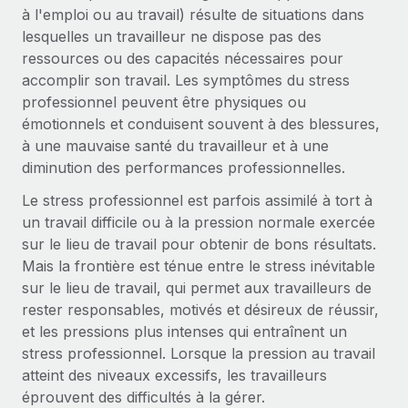
Gestion des freelances
à l'emploi ou au travail) résulte de situations dans
Comparer Remote
pays
Connexion
Intégrez et gérez vos freelances partout dans le monde
Nederlands
lesquelles un travailleur ne dispose pas des
Examinez notre service par rapport aux autres
ressources ou des capacités nécessaires pour
Calculateur de paiement des freelances
PEO
Français
accomplir son travail. Les symptômes du stress
Découvrez les devises disponibles et les vitesses de
Sous-traitez les opérations complexes liées à l’emploi
CROISSANCE
professionnel peuvent être physiques ou
paiement pour vos freelances internationaux
Deutsch
émotionnels et conduisent souvent à des blessures,
Start-ups
à une mauvaise santé du travailleur et à une
Des solutions agiles et internationales pour les RH et la
INFRASTRUCTURE
APPRENDRE AVEC REMOTE
Español
diminution des performances professionnelles.
paie des entreprises en pleine croissance
Intégration Remote
Recherche et guides
Le stress professionnel est parfois assimilé à tort à
Intégrez vos RH aux flux de travail en toute simplicité
Entreprises intermédiaires
Italiano
un travail difficile ou à la pression normale exercée
Études de cas
Développez vos équipes avec des solutions RH sur
Plateforme
sur le lieu de travail pour obtenir de bons résultats.
mesure
Português (Portugal)
Des fonctions RH clés intégrées pour votre équipe
Mais la frontière est ténue entre le stress inévitable
Glossaire RH
sur le lieu de travail, qui permet aux travailleurs de
Entreprise
Connecter
Nouveau
日本語
Checklists et modèles
rester responsables, motivés et désireux de réussir,
Les RH à l’international pour les grandes entreprises
Connectez n'importe quel outil d’IA à Remote grâce à
et les pressions plus intenses qui entraînent un
Descriptions de postes
한국어
notre MCP
stress professionnel. Lorsque la pression au travail
TRAVAILLONS ENSEMBLE
atteint des niveaux excessifs, les travailleurs
Webinaires
Intégrations
中文（简体）
éprouvent des difficultés à la gérer.
Partenaires stratégiques de la tech
Rationalisez vos processus avec des outils essentiels