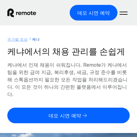
데모 시연 예약
홈
국가별 정보
케냐
제품
케냐에서의 채용 관리를 손쉽게
솔루션
글로벌 고용
케냐에서 인재 채용이 쉬워집니다. Remote가 케냐에서
팀을 위한 급여 지급, 복리후생, 세금, 규정 준수를 비롯
글로벌 급여
리소스
글로벌 서비스 제공
해 스톡옵션까지 필요한 모든 작업을 처리해드리겠습니
규정을 준수하며 급여 지급을 손쉽게 처리
다. 이 모든 것이 하나의 간편한 플랫폼에서 이루어집니
국가별 정보
요금
도구 및 계산기
기록상 고용주(EOR)
다.
국가별 글로벌 채용 지원 알아보기
법인 설립 비용 없이 전 세계로 사업을 확장
오분류 리스크 평가 도구
미국 주별 정보
국가별 직원 오분류 리스크 확인
기록상 계약자
미국 모든 주 전역에서 채용 업무를 간소화
데모 시연 예약
한국어
전 세계에서 규정을 준수하며 계약자 고용
직원 비용 계산기
Remote와 다른 솔루션 비교
국가별 총 인건비 계산
계약자 관리
English
다른 업체들과 비교해보기