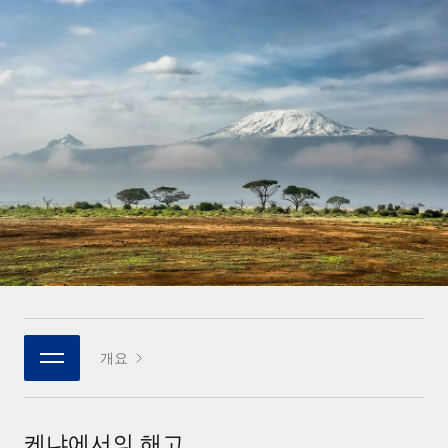
전 세계 계약자의 온보딩 및 관리
계약자 지급 계산기
로그인
Nederlands
글로벌 계약직을 위한 통화 옵션과 지급 소요 시간 확인
PEO
성장 단계
복잡한 고용 업무를 아웃소싱
Français
스타트업
REMOTE와 함께 배우기
성장하는 기업을 위한 민첩한 글로벌 HR 및 급여 솔루션
Deutsch
리서치 및 가이드
인프라
중견기업
Remote 통합
사례 연구
맞춤형 HR 솔루션으로 팀 확장
Español
HR을 워크플로에 매끄럽게 통합
HR 용어집
엔터프라이즈
Italiano
플랫폼
대기업을 위한 글로벌 HR
체크리스트 및 템플릿
팀을 위한 통합된 핵심 HR 기능
Português (Portugal)
직무 설명 라이브러리
연결
새로운
REMOTE 파트너 되기
日本語
MCP를 사용하여 모든 AI 도구를 Remote에 연결 가능
전략적 기술 파트너
웨비나
개요
통합
플랫폼에 글로벌 HR을 유연하게 통합
한국어
이벤트
핵심 비즈니스 도구로 프로세스를 간소화
파트너 되기
中文（简体）
뉴스룸
Remote와의 파트너십 기회 탐색
케냐에서의 해고