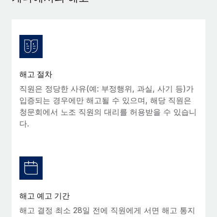
서비스
급여 및 인재 인사이트
Remote Build
곧 제공 예정
전문가 상담
통합 및 AI 자동화 컨설팅
인사이트 센터
글로벌 인사 및 규정 준수 업무 처리에 전문가 지원 제공
지원받기
신원 조사
사례 연구
채용 후보자 심사 프로세스 간소화
모든 리소스 보기
해고 절차
Compliance Watchtower
직원은 정당한 사유(예: 부정행위, 과실, 사기 등)가
규정 준수 관련 위험에 선제적으로 대응
입증되는 경우에만 해고될 수 있으며, 해당 직원은
블로그
청문회에서 노조 직원의 대리를 허용받을 수 있습니
글로벌 급여
기기 관리
다.
전 세계 IT 장비 제공 및 추적 관리
EOR 및 PEO
법인 설립
계약자 관리
법인 설립을 빠르고 준법적으로 지원
세금
글로벌 인재 이동 및 전근
블로그 둘러보기
해고 예고 기간
직원 해외 이전을 간편하게 처리
해고 결정 최소 28일 전에 직원에게 서면 해고 통지