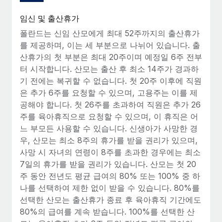
복리후생
블로그
손쉬운 직원 복리후생 관리
임신 및 출산휴가
폴란드는 신임 산모에게 최대 52주까지의 출산휴가
Remote 제품 관련 소식: Gusto 및 Xero와의 통합과
Remote Contractor Management Plus
를 제공하며, 이는 세 부분으로 나뉘어 있습니다. 출
산휴가의 첫 부분은 최대 20주이며 예정일 6주 전부
Remote의 사명은 모든 규모의 기업이 전 세계 어디서든 업무에 가
터 시작합니다. 산모는 출산 후 최소 14주가 경과하
장 적합 사람을 찾아 채용 및 관리하고 급여를 지급하도록 돕는 것
기 전에는 복귀할 수 없습니다. 첫 20주 이후에 직원
입니다. 이를 위해 최근 몇 주 동안 새로운...
은 추가 6주를 요청할 수 있으며, 고용주는 이를 제
자세히 알아보기
공해야 합니다. 첫 26주를 초과하여 직원은 추가 26
주를 육아휴직으로 요청할 수 있으며, 이 휴직은 어
느 부모든 사용할 수 있습니다. 신생아가 사망한 경
Shootsta가 Remote를 통해 네 개의 시장에서 글로벌
우, 산모는 최소 8주의 휴가를 받을 권리가 있으며,
채용을 확장한 방법
사망 시 자녀의 연령이 8주를 초과한 경우에는 최소
7일의 휴가를 받을 권리가 있습니다. 산모는 첫 20
비디오 콘텐츠를 활용한 마케팅이 계속해서 인기를 끌면서, 기업들
주 동안 전년도 평균 급여의 80% 또는 100% 중 하
에게는 흥미롭고 전문적인 비디오 제작이 어느 때보다 중요해졌습
나를 선택하여 제한 없이 받을 수 있습니다. 80%를
니다. 그러나 대부분의 회사들은 그렇게 높은 품질의...
선택한 산모는 출산휴가 종료 후 육아휴직 기간에도
자세히 알아보기
80%의 급여를 계속 받습니다. 100%를 선택한 산