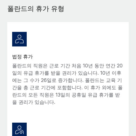
서비스
급여 및 인재 인사이트
Remote Build
곧 제공 예정
폴란드의 휴가 유형
전문가 상담
통합 및 AI 자동화 컨설팅
인사이트 센터
글로벌 인사 및 규정 준수 업무 처리에 전문가 지원 제공
지원받기
신원 조사
사례 연구
채용 후보자 심사 프로세스 간소화
모든 리소스 보기
Compliance Watchtower
법정 휴가
규정 준수 관련 위험에 선제적으로 대응
블로그
폴란드의 직원은 근로 기간 처음 10년 동안 연간 20
글로벌 급여
일의 유급 휴가를 받을 권리가 있습니다. 10년 이후
기기 관리
에는 그 수가 26일로 증가합니다. 폴란드는 교육 기
전 세계 IT 장비 제공 및 추적 관리
EOR 및 PEO
간을 총 근로 기간에 포함합니다. 이 휴가 외에도 폴
란드의 모든 직원은 13일의 공휴일 유급 휴가를 받
법인 설립
계약자 관리
을 권리가 있습니다.
법인 설립을 빠르고 준법적으로 지원
세금
글로벌 인재 이동 및 전근
블로그 둘러보기
직원 해외 이전을 간편하게 처리