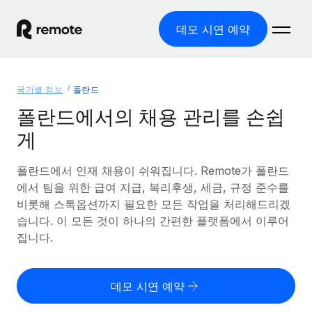
데모 시연 예약
홈
국가별 정보
폴란드
제품
폴란드에서의 채용 관리를 손쉽
게
솔루션
글로벌 고용
글로벌 급여
폴란드에서 인재 채용이 쉬워집니다. Remote가 폴란드
리소스
글로벌 서비스 제공
규정을 준수하며 급여 지급을 손쉽게 처리
에서 팀을 위한 급여 지급, 복리후생, 세금, 규정 준수를
국가별 정보
비롯해 스톡옵션까지 필요한 모든 작업을 처리해드리겠
요금
도구 및 계산기
기록상 고용주(EOR)
국가별 글로벌 채용 지원 알아보기
습니다. 이 모든 것이 하나의 간편한 플랫폼에서 이루어
법인 설립 비용 없이 전 세계로 사업을 확장
오분류 리스크 평가 도구
집니다.
미국 주별 정보
국가별 직원 오분류 리스크 확인
기록상 계약자
미국 모든 주 전역에서 채용 업무를 간소화
한국어
전 세계에서 규정을 준수하며 계약자 고용
직원 비용 계산기
데모 시연 예약
Remote와 다른 솔루션 비교
국가별 총 인건비 계산
계약자 관리
English
다른 업체들과 비교해보기