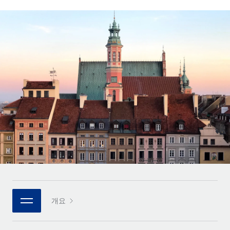
전 세계 계약자의 온보딩 및 관리
계약자 지급 계산기
로그인
Nederlands
글로벌 계약직을 위한 통화 옵션과 지급 소요 시간 확인
PEO
성장 단계
복잡한 고용 업무를 아웃소싱
Français
스타트업
REMOTE와 함께 배우기
성장하는 기업을 위한 민첩한 글로벌 HR 및 급여 솔루션
Deutsch
리서치 및 가이드
인프라
중견기업
Remote 통합
사례 연구
맞춤형 HR 솔루션으로 팀 확장
Español
HR을 워크플로에 매끄럽게 통합
HR 용어집
엔터프라이즈
Italiano
플랫폼
대기업을 위한 글로벌 HR
체크리스트 및 템플릿
팀을 위한 통합된 핵심 HR 기능
Português (Portugal)
직무 설명 라이브러리
연결
새로운
REMOTE 파트너 되기
日本語
MCP를 사용하여 모든 AI 도구를 Remote에 연결 가능
전략적 기술 파트너
웨비나
통합
플랫폼에 글로벌 HR을 유연하게 통합
한국어
이벤트
핵심 비즈니스 도구로 프로세스를 간소화
개요
파트너 되기
中文（简体）
뉴스룸
Remote와의 파트너십 기회 탐색