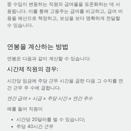
전 세계 계약자의 온보딩 및 관리
중 수입이 변동하는 직원의 급여율을 표준화하는 데 사
계약자 지급 계산기
로그인
용됩니다. 이를 통해 고용주는 급여를 비교하고, 급여 비
Nederlands
글로벌 계약직을 위한 통화 옵션과 지급 소요 시간 확인
PEO
성장 단계
용을 예산으로 책정하고, 보상을 보다 명확하게 전달할
복잡한 고용 업무를 아웃소싱
수 있습니다.
Français
스타트업
REMOTE와 함께 배우기
성장하는 기업을 위한 민첩한 글로벌 HR 및 급여 솔루션
Deutsch
리서치 및 가이드
인프라
중견기업
연봉을 계산하는 방법
Remote 통합
사례 연구
맞춤형 HR 솔루션으로 팀 확장
Español
HR을 워크플로에 매끄럽게 통합
연봉은 다음과 같이 계산할 수 있습니다:
HR 용어집
엔터프라이즈
Italiano
시간제 직원의 경우:
플랫폼
대기업을 위한 글로벌 HR
체크리스트 및 템플릿
팀을 위한 통합된 핵심 HR 기능
시간당 임금에 주당 근무 시간을 곱한 다음 그 수치를 연
Português (Portugal)
간 근무 주 수에 곱합니다.
직무 설명 라이브러리
연결
새로운
REMOTE 파트너 되기
日本語
MCP를 사용하여 모든 AI 도구를 Remote에 연결 가능
연간 급여 = 시급 × 주당 시간 × 연간 주수
전략적 기술 파트너
웨비나
통합
플랫폼에 글로벌 HR을 유연하게 통합
예를 들어 직원이
한국어
이벤트
핵심 비즈니스 도구로 프로세스를 간소화
파트너 되기
시간당 20달러를 벌 수 있습니다;
中文（简体）
뉴스룸
주당 40시간 근무
Remote와의 파트너십 기회 탐색