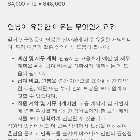
복리후생
$4,000 × 12 =
$48,000
블로그
급여 관리를 통해 국제 노동법...
손쉬운 직원 복리후생 관리
자세히 알아보기
Remote 제품 관련 소식: Gusto 및 Xero와의 통합과
연봉이 유용한 이유는 무엇인가요?
Remote Contractor Management Plus
Remote의 사명은 모든 규모의 기업이 전 세계 어디서든 업무에 가
앞서 언급했듯이 연봉은 인사팀에 매우 유용한 개념입니
장 적합 사람을 찾아 채용 및 관리하고 급여를 지급하도록 돕는 것
다. 특히 다음과 같은 영역에서 도움이 됩니다:
입니다. 이를 위해 최근 몇 주 동안 새로운...
예산 및 재무 계획.
연봉제는 고용주가 예산 및 재무
자세히 알아보기
계획을 위해 급여 비용을 정확하게 예측하는 데 도
움이 됩니다.
급여 비교.
연봉을 연간 기준으로 표준화하면 다양
Shootsta가 Remote를 통해 네 개의 시장에서 글로벌
한 직원, 역할 또는 부서 간의 보상을 보다 쉽게 비
채용을 확장한 방법
교할 수 있습니다.
직원 계약 및 커뮤니케이션.
고용 계약서 및 제안서
비디오 콘텐츠를 활용한 마케팅이 계속해서 인기를 끌면서, 기업들
에 연봉 수치를 제공하면 직원들에게 총 보상 패키
에게는 흥미롭고 전문적인 비디오 제작이 어느 때보다 중요해졌습
지를 보다 명확하게 전달할 수 있습니다.
니다. 그러나 대부분의 회사들은 그렇게 높은 품질의...
직원의 입장에서도 더 넓은 맥락에서 보상을 이해하여
자세히 알아보기
혼란을 줄이고 만족도를 높이며 비즈니스 전반의 공정성