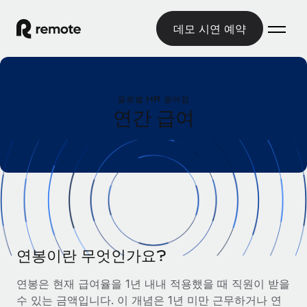
데모 시연 예약
홈
글로벌 HR 용어집
제품
연간 급여
솔루션
글로벌 고용
글로벌 급여
리소스
글로벌 서비스 제공
규정을 준수하며 급여 지급을 손쉽게 처리
국가별 정보
요금
도구 및 계산기
기록상 고용주(EOR)
국가별 글로벌 채용 지원 알아보기
법인 설립 비용 없이 전 세계로 사업을 확장
오분류 리스크 평가 도구
미국 주별 정보
국가별 직원 오분류 리스크 확인
기록상 계약자
연봉이란 무엇인가요?
미국 모든 주 전역에서 채용 업무를 간소화
한국어
전 세계에서 규정을 준수하며 계약자 고용
직원 비용 계산기
연봉은 현재 급여율을 1년 내내 적용했을 때 직원이 받을
Remote와 다른 솔루션 비교
국가별 총 인건비 계산
계약자 관리
수 있는 금액입니다. 이 개념은 1년 미만 근무하거나 연
English
다른 업체들과 비교해보기