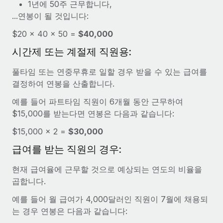
1년에 50주 근무합니다,
서비스
급여 및 인재 인사이트
Remote Build
곧 제공 예정
...연봉이 될 것입니다:
전문가 상담
통합 및 AI 자동화 컨설팅
인사이트 센터
$20 × 40 × 50 =
$40,000
글로벌 인사 및 규정 준수 업무 처리에 전문가 지원 제공
지원받기
시간제 또는 계절제 직원용:
신원 조사
사례 연구
채용 후보자 심사 프로세스 간소화
모든 리소스 보기
풀타임 또는 연중무휴로 일할 경우 받을 수 있는 급여를
AI 분야의 선구자인 Weaviate가 Remote와 협력하여
결정하여 연봉을 산출합니다.
조직 규모를 120% 성장시킨 방법
Compliance Watchtower
예를 들어 파트타임 직원이 6개월 동안 근무하여
규정 준수 관련 위험에 선제적으로 대응
블로그
Weaviate 한눈에 보기 Weaviate는 오픈 소스, AI 우선 인프라를
$15,000를 받는다면 연봉은 다음과 같습니다:
구축합니다. 이 회사의 미션은 전 세계 개발자 및 운영자
글로벌 급여
기기 관리
(DevOps/MLOps)에게 AI 네이티브...
$15,000 × 2 =
$30,000
전 세계 IT 장비 제공 및 추적 관리
EOR 및 PEO
급여를 받는 직원의 경우:
자세히 알아보기
법인 설립
계약자 관리
현재 급여율에 근무할 것으로 예상되는 연도의 비율을
법인 설립을 빠르고 준법적으로 지원
세금
곱합니다.
계약직 관리와 급여 업무를 위해 Remote와 전략적 파
글로벌 인재 이동 및 전근
트너십을 맺은 Reverse Tech
예를 들어 월 급여가 4,000달러인 직원이 7월에 채용되
블로그 둘러보기
직원 해외 이전을 간편하게 처리
는 경우 연봉은 다음과 같습니다:
Reverse Tech 한눈에 보기 건강 및 웰니스 스타트업인 Reverse
Tech는 Remote와 파트너십을 맺고 글로벌 계약직 인력 및 미국