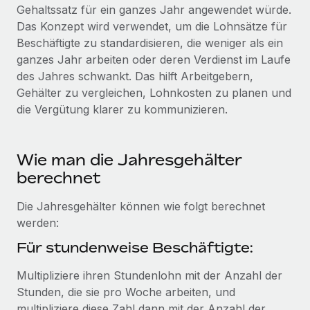
Globales Onboarding und Verwalten von
Gehaltssatz für ein ganzes Jahr angewendet würde.
Gesamtbeschäftigungskosten
Anmelden
Freelancer:innen
Das Konzept wird verwendet, um die Lohnsätze für
Nederlands
WACHSTUMSPHASE
Beschäftigte zu standardisieren, die weniger als ein
Honorarzahlungen berechnen
PEO
ganzes Jahr arbeiten oder deren Verdienst im Laufe
Français
Informationen zu möglichen Währungen und
Startups
Auslagern von komplexen HR-Aufgaben
des Jahres schwankt. Das hilft Arbeitgebern,
Abwicklungsfristen für globale Freelancer:innen
Agile HR- und Payroll-Lösungen für wachsende
Gehälter zu vergleichen, Lohnkosten zu planen und
Deutsch
Unternehmen
die Vergütung klarer zu kommunizieren.
INFRASTRUKTUR
LERNEN MIT REMOTE
Mittelstand
Español
Remote Embedded
Maßgeschneiderte HR-Lösungen, um Teams zu
Forschung und Leitfäden
Nahtlose Integration der HR in bestehende Abläufe
Wie man die Jahresgehälter
vergrößern
Italiano
Fallstudien
berechnet
Plattform
Enterprise
Português (Portugal)
Integrierte HR-Kernfunktionen für dein Team
HR-Glossar
Globale HR für Konzerne und Großunternehmen
Die Jahresgehälter können wie folgt berechnet
werden:
Verknüpfen
Neu
日本語
Checklisten und Vorlagen
Verknüpfung beliebiger KI-Tools mit Remote über unser
Für stundenweise Beschäftigte:
PARTNER WERDEN
Bibliothek für Stellenbeschreibungen
한국어
MCP
Strategische Technologiepartner
Multipliziere ihren Stundenlohn mit der Anzahl der
Webinare
Integrationen
Flexible Einbettung von Global-HR-Funktionen in deine
Stunden, die sie pro Woche arbeiten, und
中文（简体）
Plattform
Prozessoptimierung mit unverzichtbaren Business-
multipliziere diese Zahl dann mit der Anzahl der