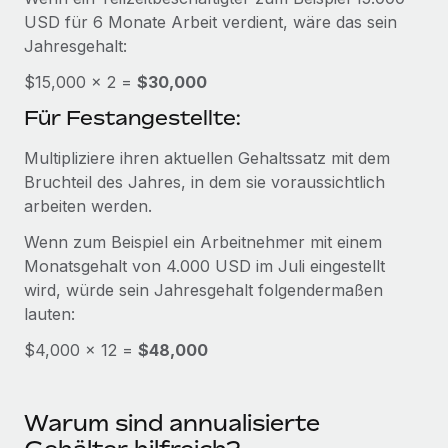
Management und Payroll
Niederlassungen
USD für 6 Monate Arbeit verdient, wäre das sein
Den Blog erkunden
Reverse Tech auf einen Blick Das Gesundheits- und
Jahresgehalt:
Mobilität und Relocation
Wellness-Startup Reverse Tech hat das globale...
$15,000 × 2 =
Mühelose Relocation von Mitarbeiter:innen
$30,000
BLOG
Mehr erfahren
Für Festangestellte:
Benefits
Neues zu Remote-Produkten: Integration mit
Mühelose Verwaltung von Benefits
Multipliziere ihren aktuellen Gehaltssatz mit dem
Gusto und Zero und Contractor Management
Plus
Bruchteil des Jahres, in dem sie voraussichtlich
arbeiten werden.
Auch im neuen Jahr wollen wir bei Remote Unternehmen
aller Größen dabei unterstützen, die beste...
Wenn zum Beispiel ein Arbeitnehmer mit einem
Monatsgehalt von 4.000 USD im Juli eingestellt
Mehr erfahren
wird, würde sein Jahresgehalt folgendermaßen
lauten:
Wie Phiture 55 Mitarbeiter:innen in 19 Ländern
$4,000 × 12 =
$48,000
mit Remote verwaltet
Phiture ist der unumstrittene Marktführer im Bereich der
Warum sind annualisierte
Wachstumsberatung für mobile Apps. Das...