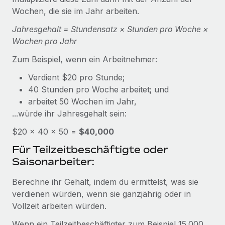
Events
Tools
Wochen, die sie im Jahr arbeiten.
Partner werden
Newsroom
Entdecke die Möglichkeiten einer Partnerschaft
Jahresgehalt = Stundensatz × Stunden pro Woche ×
Wochen pro Jahr
DIENSTLEISTUNGEN
Informationen zu Gehältern und Qualifikationen
Remote Build
Demnächst verfügbar
Frag unsere Expert:innen
Zum Beispiel, wenn ein Arbeitnehmer:
Beratung zu Integrationen und KI-Automatisierung
Insights Center
Hilfe von Expert:innen für globale HR & Compliance
Verdient $20 pro Stunde;
Hol dir Unterstützung
40 Stunden pro Woche arbeitet; und
Background-Checks
FALLSTUDIEN
arbeitet 50 Wochen im Jahr,
Einfacheres Bewerber:innen-Screening
Alle Ressourcen anzeigen
...würde ihr Jahresgehalt sein:
So hat der KI-Vorreiter Weaviate sein Team mit
Remote um 120 % vergrößert
Compliance Watchtower
$20 × 40 × 50 =
$40,000
Lückenlose Compliance
BLOG
Weaviate auf einen Blick Weaviate entwickelt KI-basierte
Für Teilzeitbeschäftigte oder
Open-Source-Infrastrukturen. Das...
Globale Payroll
Saisonarbeiter:
Geräteverwaltung
Globale Bereitstellung und Verfolgung von IT-
Mehr erfahren
EOR und PEO
Berechne ihr Gehalt, indem du ermittelst, was sie
Geräten
verdienen würden, wenn sie ganzjährig oder in
Contractor Management
Vollzeit arbeiten würden.
Gründung von Niederlassungen
Strategische Partnerschaft zwischen
Steuern
Schnelle, rechtssichere Gründung von
Reverse Tech und Remote für Contractor
Wenn ein Teilzeitbeschäftigter zum Beispiel 15.000