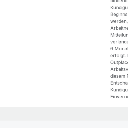
bindend 
Kündigu
Beginns
werden,
Arbeitn
Mitteil
verlang
6 Monat
erfolgt
Outplac
Arbeits
diesem F
Entschä
Kündigun
Einvern