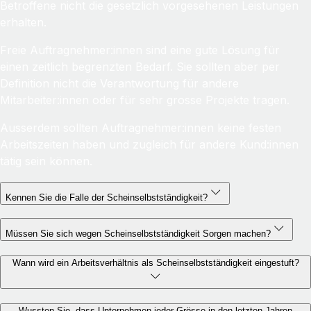
Betroffene nicht die gesetzlich vorgesehenen Leistungen
erhalten.
Freie Auftragnehmer:innen sind eine gute Lösung für
einen zeitlich begrenzten Bedarf. Sie sollten aber per
Definition nicht die Verantwortung für andere
Mitarbeiter:innen oder für sehr grosse Projekte tragen.
Ausserdem sollten Auftragnehmer:innen keine festen
Arbeitszeiten haben und zugleich für andere Kund:innen
tätig sein können.
Kennen Sie die Falle der Scheinselbstständigkeit?
Müssen Sie sich wegen Scheinselbstständigkeit Sorgen machen?
Wann wird ein Arbeitsverhältnis als Scheinselbstständigkeit eingestuft?
Wussten Sie, dass Unternehmen jeder Grösse in den letzten Jahren