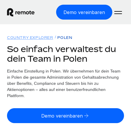
Demo vereinbaren
Startseite
COUNTRY EXPLORER
POLEN
Produkte
So einfach verwaltest du
dein Team in Polen
Lösungen
WELTWEITE BESCHÄFTIGUNG
Globale Payroll
Einfache Einstellung in Polen. Wir übernehmen für dein Team
Ressourcen
WELTWEITE ABDECKUNG
Einfache, rechtssicher Payroll
in Polen die gesamte Administration von Gehaltsabrechnung
Country Explorer
über Benefits, Compliance und Steuern bis hin zu
Preise
TOOLS UND RECHNER
Employer of Record
Aktienoptionen – alles auf einer benutzerfreundlichen
Länderspezifische Unterstützung bei der Einstellung
Weltweites Wachstum ohne Kosten für Niederlassungen
Plattform.
Scheinselbstständigkeitsrisiko berechnen
Explorer für US-Bundesstaaten
Länderspezifische Einschätzung des
Contractor of Record
Einfache Einstellung in allen US-Bundesstaaten
Scheinselbstständigkeitsrisikos
English (United States)
Rechtssichere, weltweite Arbeit mit Freelancer:innen
Demo vereinbaren
Remote im Vergleich
Personalkostenrechner
Contractor Management
English
Vergleiche mit unseren Mitbewerbern
Länderspezifische Berechnung der