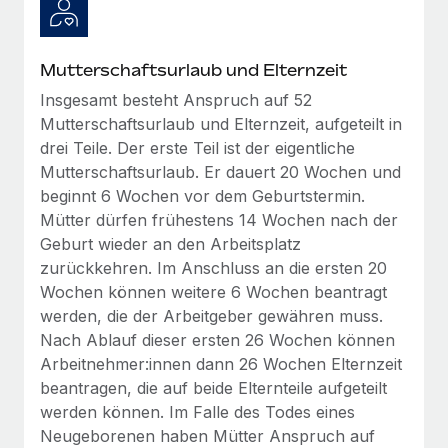
globalen Content-Agentur mit Remote
Niederlassungen
Den Blog erkunden
Auf einen Blick Erfahre mehr über die unglaubliche
Mobilität und Relocation
Transformation einer weltweit erfolgreichen...
Mutterschaftsurlaub und Elternzeit
Mühelose Relocation von Mitarbeiter:innen
BLOG
Insgesamt besteht Anspruch auf 52
Mehr erfahren
Mutterschaftsurlaub und Elternzeit, aufgeteilt in
Benefits
Neues zu Remote-Produkten: Integration mit
drei Teile. Der erste Teil ist der eigentliche
Mühelose Verwaltung von Benefits
Gusto und Zero und Contractor Management
Mutterschaftsurlaub. Er dauert 20 Wochen und
Plus
beginnt 6 Wochen vor dem Geburtstermin.
Auch im neuen Jahr wollen wir bei Remote Unternehmen
Mütter dürfen frühestens 14 Wochen nach der
aller Größen dabei unterstützen, die beste...
Geburt wieder an den Arbeitsplatz
zurückkehren. Im Anschluss an die ersten 20
Mehr erfahren
Wochen können weitere 6 Wochen beantragt
werden, die der Arbeitgeber gewähren muss.
Nach Ablauf dieser ersten 26 Wochen können
Wie Phiture 55 Mitarbeiter:innen in 19 Ländern
Arbeitnehmer:innen dann 26 Wochen Elternzeit
mit Remote verwaltet
beantragen, die auf beide Elternteile aufgeteilt
Phiture ist der unumstrittene Marktführer im Bereich der
werden können. Im Falle des Todes eines
Wachstumsberatung für mobile Apps. Das...
Neugeborenen haben Mütter Anspruch auf