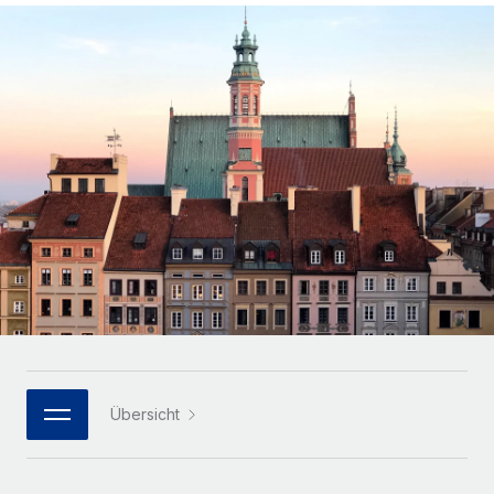
Globales Onboarding und Verwalten von
Gesamtbeschäftigungskosten
Anmelden
Freelancer:innen
Nederlands
WACHSTUMSPHASE
Honorarzahlungen berechnen
PEO
Français
Informationen zu möglichen Währungen und
Startups
Auslagern von komplexen HR-Aufgaben
Abwicklungsfristen für globale Freelancer:innen
Agile HR- und Payroll-Lösungen für wachsende
Deutsch
Unternehmen
INFRASTRUKTUR
LERNEN MIT REMOTE
Mittelstand
Español
Remote Embedded
Maßgeschneiderte HR-Lösungen, um Teams zu
Forschung und Leitfäden
Nahtlose Integration der HR in bestehende Abläufe
vergrößern
Italiano
Fallstudien
Plattform
Enterprise
Português (Portugal)
Integrierte HR-Kernfunktionen für dein Team
HR-Glossar
Globale HR für Konzerne und Großunternehmen
Verknüpfen
Neu
日本語
Checklisten und Vorlagen
Verknüpfung beliebiger KI-Tools mit Remote über unser
PARTNER WERDEN
Bibliothek für Stellenbeschreibungen
한국어
MCP
Übersicht
Strategische Technologiepartner
Webinare
Integrationen
Flexible Einbettung von Global-HR-Funktionen in deine
中文（简体）
Plattform
Prozessoptimierung mit unverzichtbaren Business-