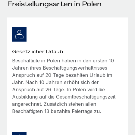
Events
Freistellungsarten in Polen
Tools
Partner werden
Newsroom
Entdecke die Möglichkeiten einer Partnerschaft
DIENSTLEISTUNGEN
Informationen zu Gehältern und Qualifikationen
Remote Build
Demnächst verfügbar
Frag unsere Expert:innen
Beratung zu Integrationen und KI-Automatisierung
Insights Center
Hilfe von Expert:innen für globale HR & Compliance
Gesetzlicher Urlaub
Hol dir Unterstützung
Background-Checks
FALLSTUDIEN
Beschäftigte in Polen haben in den ersten 10
Einfacheres Bewerber:innen-Screening
Alle Ressourcen anzeigen
Jahren ihres Beschäftigungsverhältnisses
So hat der KI-Vorreiter Weaviate sein Team mit
Anspruch auf 20 Tage bezahlten Urlaub im
Remote um 120 % vergrößert
Compliance Watchtower
Jahr. Nach 10 Jahren erhöht sich der
Lückenlose Compliance
BLOG
Weaviate auf einen Blick Weaviate entwickelt KI-basierte
Anspruch auf 26 Tage. In Polen wird die
Open-Source-Infrastrukturen. Das...
Globale Payroll
Ausbildung auf die Gesamtbeschäftigungszeit
Geräteverwaltung
angerechnet. Zusätzlich stehen allen
Globale Bereitstellung und Verfolgung von IT-
Mehr erfahren
EOR und PEO
Beschäftigten 13 bezahlte Feiertage zu.
Geräten
Contractor Management
Gründung von Niederlassungen
Revolution des Enterprise Contractor
Steuern
Schnelle, rechtssichere Gründung von
Managements – die Erfolgsgeschichte einer