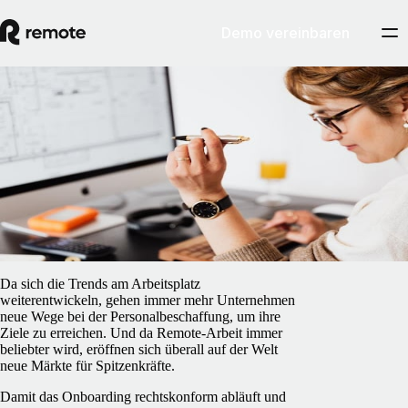
Demo vereinbaren
Blog
/
Contractor Management
Selbstständig oder angestellt: Welches
Modell passt zu deinem Unternehmen?
5. Februar 2025
By
Pedro Barros
Da sich die Trends am Arbeitsplatz
weiterentwickeln, gehen immer mehr Unternehmen
neue Wege bei der Personalbeschaffung, um ihre
Ziele zu erreichen. Und da Remote-Arbeit immer
beliebter wird, eröffnen sich überall auf der Welt
neue Märkte für Spitzenkräfte.
Damit das Onboarding rechtskonform abläuft und