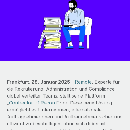
Globales Onboarding und Verwalten von
Gesamtbeschäftigungskosten
Anmelden
Freelancer:innen
Nederlands
WACHSTUMSPHASE
Honorarzahlungen berechnen
PEO
Français
Informationen zu möglichen Währungen und
Startups
Auslagern von komplexen HR-Aufgaben
Abwicklungsfristen für globale Freelancer:innen
Agile HR- und Payroll-Lösungen für wachsende
Deutsch
Unternehmen
INFRASTRUKTUR
LERNEN MIT REMOTE
Mittelstand
Español
Remote Embedded
Maßgeschneiderte HR-Lösungen, um Teams zu
Forschung und Leitfäden
Nahtlose Integration der HR in bestehende Abläufe
vergrößern
Italiano
Fallstudien
Plattform
Enterprise
Português (Portugal)
Frankfurt, 28. Januar 2025 –
Remote
, Experte für
Integrierte HR-Kernfunktionen für dein Team
HR-Glossar
Globale HR für Konzerne und Großunternehmen
die Rekrutierung, Administration und Compliance
Verknüpfen
Neu
日本語
global verteilter Teams, stellt seine Plattform
Checklisten und Vorlagen
Verknüpfung beliebiger KI-Tools mit Remote über unser
„
Contractor of Record
“ vor. Diese neue Lösung
PARTNER WERDEN
Bibliothek für Stellenbeschreibungen
한국어
MCP
ermöglicht es Unternehmen, internationale
Strategische Technologiepartner
Auftragnehmerinnen und Auftragnehmer sicher und
Webinare
Integrationen
Flexible Einbettung von Global-HR-Funktionen in deine
中文（简体）
effizient zu beschäftigen, ohne sich dabei mit
Plattform
Prozessoptimierung mit unverzichtbaren Business-