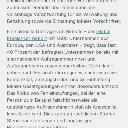
administrativen oder rechtlichen Hürden aufhalten
Events
Tools
zu müssen. Remote übernimmt dabei die
Partner werden
Newsroom
vollständige Verantwortung für die Verwaltung und
Entdecke die Möglichkeiten einer Partnerschaft
Bezahlung sowie die Einhaltung lokaler Vorschriften.
DIENSTLEISTUNGEN
Informationen zu Gehältern und Qualifikationen
Remote Build
Demnächst verfügbar
Eine aktuelle Umfrage von Remote – der
Global
Frag unsere Expert:innen
Beratung zu Integrationen und KI-Automatisierung
Insights Center
Freelancer Report
mit 1.600 Unternehmen aus
Hilfe von Expert:innen für globale HR & Compliance
Europa, den USA und Australien – zeigt, dass fast
Hol dir Unterstützung
40 Prozent der befragten Unternehmen bereits mit
Background-Checks
FALLSTUDIEN
internationalen Auftragnehmerinnen und
Einfacheres Bewerber:innen-Screening
Alle Ressourcen anzeigen
Auftragnehmern zusammenarbeiten. Doch damit
So hat der KI-Vorreiter Weaviate sein Team mit
Remote um 120 % vergrößert
Compliance Watchtower
gehen auch Herausforderungen wie administrative
Komplexität, Zahlungsfristen und die Einhaltung
Lückenlose Compliance
BLOG
Weaviate auf einen Blick Weaviate entwickelt KI-basierte
lokaler Gesetzgebungen einher. Besonders kritisch:
Open-Source-Infrastrukturen. Das...
Globale Payroll
Geräteverwaltung
Das Risiko von Fehleinstufungen, bei der eine
Globale Bereitstellung und Verfolgung von IT-
Mehr erfahren
Person zum Beispiel fälschlicherweise als
EOR und PEO
Geräten
unabhängige Auftragnehmerin statt als Angestellte
Contractor Management
klassifiziert wird. Dies kann zu rechtlichen Strafen,
Gründung von Niederlassungen
Strategische Partnerschaft zwischen
Steuernachzahlungen und langfristigen
Steuern
Schnelle, rechtssichere Gründung von
Reverse Tech und Remote für Contractor
Reputationsschäden führen.