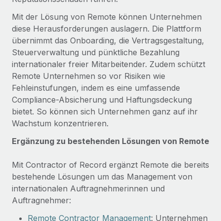
Management und Payroll
Niederlassungen
Den Blog erkunden
Mit der Lösung von Remote können Unternehmen
Reverse Tech auf einen Blick Das Gesundheits- und
Mobilität und Relocation
diese Herausforderungen auslagern. Die Plattform
Wellness-Startup Reverse Tech hat das globale...
übernimmt das Onboarding, die Vertragsgestaltung,
Mühelose Relocation von Mitarbeiter:innen
BLOG
Mehr erfahren
Steuerverwaltung und pünktliche Bezahlung
Benefits
internationaler freier Mitarbeitender. Zudem schützt
Neues zu Remote-Produkten: Integration mit
Mühelose Verwaltung von Benefits
Remote Unternehmen so vor Risiken wie
Gusto und Zero und Contractor Management
Fehleinstufungen, indem es eine umfassende
Plus
Compliance-Absicherung und Haftungsdeckung
Auch im neuen Jahr wollen wir bei Remote Unternehmen
bietet. So können sich Unternehmen ganz auf ihr
aller Größen dabei unterstützen, die beste...
Wachstum konzentrieren.
Mehr erfahren
Ergänzung zu bestehenden Lösungen von Remote
Mit Contractor of Record ergänzt Remote die bereits
Wie Phiture 55 Mitarbeiter:innen in 19 Ländern
bestehende Lösungen um das Management von
mit Remote verwaltet
internationalen Auftragnehmerinnen und
Phiture ist der unumstrittene Marktführer im Bereich der
Auftragnehmer:
Wachstumsberatung für mobile Apps. Das...
Remote Contractor Management
: Unternehmen