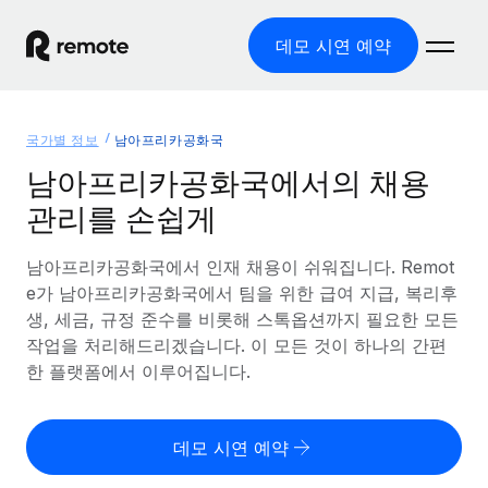
데모 시연 예약
홈
국가별 정보
남아프리카공화국
제품
남아프리카공화국에서의 채용
관리를 손쉽게
솔루션
글로벌 고용
글로벌 급여
남아프리카공화국에서 인재 채용이 쉬워집니다. Remot
리소스
글로벌 서비스 제공
규정을 준수하며 급여 지급을 손쉽게 처리
e가 남아프리카공화국에서 팀을 위한 급여 지급, 복리후
국가별 정보
생, 세금, 규정 준수를 비롯해 스톡옵션까지 필요한 모든
요금
도구 및 계산기
기록상 고용주(EOR)
국가별 글로벌 채용 지원 알아보기
작업을 처리해드리겠습니다. 이 모든 것이 하나의 간편
법인 설립 비용 없이 전 세계로 사업을 확장
오분류 리스크 평가 도구
한 플랫폼에서 이루어집니다.
미국 주별 정보
국가별 직원 오분류 리스크 확인
기록상 계약자
미국 모든 주 전역에서 채용 업무를 간소화
한국어
전 세계에서 규정을 준수하며 계약자 고용
직원 비용 계산기
데모 시연 예약
Remote와 다른 솔루션 비교
국가별 총 인건비 계산
계약자 관리
English
다른 업체들과 비교해보기