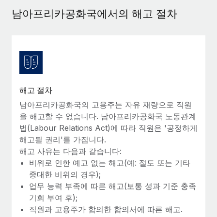
서비스
급여 및 인재 인사이트
Remote Build
곧 제공 예정
남아프리카공화국에서의 해고 절차
전문가 상담
통합 및 AI 자동화 컨설팅
인사이트 센터
글로벌 인사 및 규정 준수 업무 처리에 전문가 지원 제공
지원받기
신원 조사
사례 연구
채용 후보자 심사 프로세스 간소화
모든 리소스 보기
Compliance Watchtower
해고 절차
규정 준수 관련 위험에 선제적으로 대응
블로그
남아프리카공화국의 고용주는 자유 재량으로 직원
글로벌 급여
을 해고할 수 없습니다. 남아프리카공화국 노동관계
기기 관리
법(Labour Relations Act)에 따라 직원은 '공정하게
전 세계 IT 장비 제공 및 추적 관리
EOR 및 PEO
해고될 권리'를 가집니다.
해고 사유는 다음과 같습니다:
법인 설립
계약자 관리
비위로 인한 예고 없는 해고(예: 절도 또는 기타
법인 설립을 빠르고 준법적으로 지원
중대한 비위의 경우);
세금
업무 능력 부족에 따른 해고(보통 성과 기준 충족
글로벌 인재 이동 및 전근
블로그 둘러보기
기회 부여 후);
직원 해외 이전을 간편하게 처리
직원과 고용주가 합의한 합의서에 따른 해고.