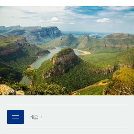
전 세계 계약자의 온보딩 및 관리
계약자 지급 계산기
로그인
Nederlands
글로벌 계약직을 위한 통화 옵션과 지급 소요 시간 확인
PEO
성장 단계
복잡한 고용 업무를 아웃소싱
Français
스타트업
REMOTE와 함께 배우기
성장하는 기업을 위한 민첩한 글로벌 HR 및 급여 솔루션
Deutsch
리서치 및 가이드
인프라
중견기업
Remote 통합
사례 연구
맞춤형 HR 솔루션으로 팀 확장
Español
HR을 워크플로에 매끄럽게 통합
HR 용어집
엔터프라이즈
Italiano
플랫폼
대기업을 위한 글로벌 HR
체크리스트 및 템플릿
팀을 위한 통합된 핵심 HR 기능
Português (Portugal)
직무 설명 라이브러리
연결
새로운
REMOTE 파트너 되기
日本語
MCP를 사용하여 모든 AI 도구를 Remote에 연결 가능
전략적 기술 파트너
웨비나
통합
플랫폼에 글로벌 HR을 유연하게 통합
한국어
이벤트
핵심 비즈니스 도구로 프로세스를 간소화
개요
파트너 되기
中文（简体）
뉴스룸
Remote와의 파트너십 기회 탐색