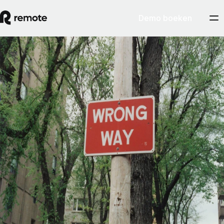
Demo boeken
Contractor Management
Gids over de verkeerde classificatie van
werknemers en zzp'ers
Om verkeerde classificatie van werknemers te vermijden, is het
belangrijker wát je doet dan of je het opzettelijk doet. Behandel je een
teamlid als een werknemer, dan zien toezichthouders die persoon
uiteindelijk ook als een werknemer, ook al was het nooit je bedoeling
een dergelijke relatie tot stand te brengen.
By
Pedro Barros
Artikel lezen