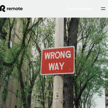
Demo boeken
Contractor Management
Gids over de verkeerde classificatie van
werknemers en zzp'ers
Om verkeerde classificatie van werknemers te vermijden, is het
belangrijker wát je doet dan of je het opzettelijk doet. Behandel je een
teamlid als een werknemer, dan zien toezichthouders die persoon
uiteindelijk ook als een werknemer, ook al was het nooit je bedoeling
een dergelijke relatie tot stand te brengen.
By
Pedro Barros
Artikel lezen