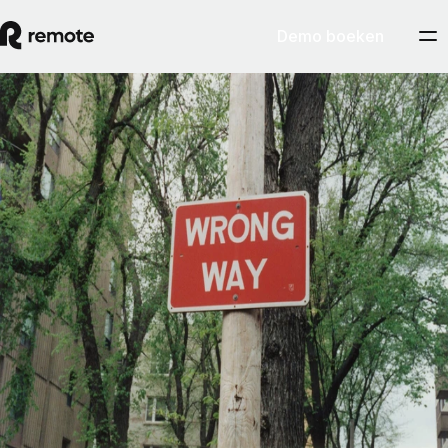
Demo boeken
Contractor Management
Gids over de verkeerde classificatie van
werknemers en zzp'ers
Om verkeerde classificatie van werknemers te vermijden, is het
belangrijker wát je doet dan of je het opzettelijk doet. Behandel je een
teamlid als een werknemer, dan zien toezichthouders die persoon
uiteindelijk ook als een werknemer, ook al was het nooit je bedoeling
een dergelijke relatie tot stand te brengen.
By
Pedro Barros
Artikel lezen