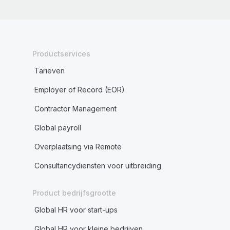
Productservices
Tarieven
Employer of Record (EOR)
Contractor Management
Global payroll
Overplaatsing via Remote
Consultancydiensten voor uitbreiding
Product bedrijfsgrootte
Global HR voor start-ups
Global HR voor kleine bedrijven