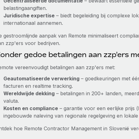
Gecentraliseerde documentatie
– bewaart essentiële g
belastingaangiften.
Juridische expertise
– biedt begeleiding bij complexe lo
internationaal aannemen.
e gestroomlijnde aanpak van Remote minimaliseert complian
an zzp'ers voor bedrijven.
onder gedoe betalingen aan zzp'ers 
emote vereenvoudigt betalingen aan zzp'ers met:
Geautomatiseerde verwerking
– goedkeuringen met één 
facturen en realtime tracking.
Wereldwijde dekking
– betalingen in 200+ landen, meerde
valuta.
Kosten en compliance
– garantie voor een eerlijke prijs 
ingebouwde naleving van regionale regelgeving en lokale
ntdek hoe Remote Contractor Management in Slovenië ver