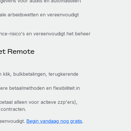
egevens voor audits en automatiseert
kale arbeidswetten en vereenvoudigt
ce-risico's en vereenvoudigt het beheer
met Remote
klik, bulkbetalingen, terugkerende
re betaalmethoden en flexibiliteit in
(betaal alleen voor actieve zzp'ers),
 contracten.
eenvoudigt.
Begin vandaag nog gratis
.