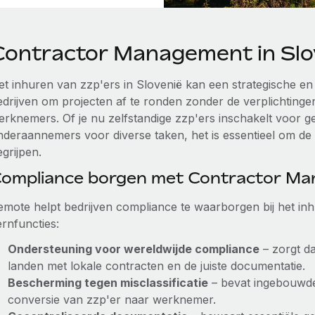
Contractor Management in Slo
et inhuren van zzp'ers in Slovenië kan een strategische en 
edrijven om projecten af te ronden zonder de verplichting
erknemers. Of je nu zelfstandige zzp'ers inschakelt voor ge
nderaannemers voor diverse taken, het is essentieel om de 
grijpen.
ompliance borgen met Contractor M
emote helpt bedrijven compliance te waarborgen bij het in
ernfuncties:
Ondersteuning voor wereldwijde compliance
– zorgt da
landen met lokale contracten en de juiste documentatie.
Bescherming tegen misclassificatie
– bevat ingebouwde
conversie van zzp'er naar werknemer.