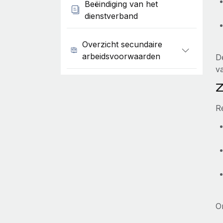
Beëindiging van het
dienstverband
Overzicht secundaire
arbeidsvoorwaarden
D
v
Z
R
O