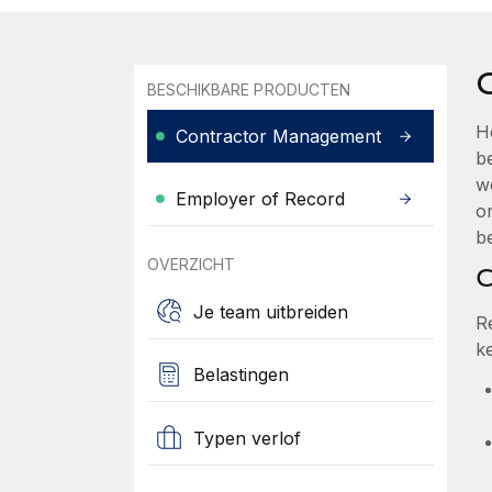
BESCHIKBARE PRODUCTEN
H
Contractor Management
b
w
Employer of Record
o
be
OVERZICHT
C
Je team uitbreiden
R
k
Belastingen
Typen verlof