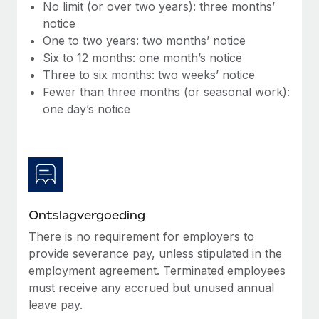
No limit (or over two years): three months’
Secundaire arbeidsvoorwaarden
notice
BLOG
Eenvoudig secundaire arbeidsvoorwaarden
One to two years: two months’ notice
beheren
Six to 12 months: one month’s notice
Productupdates van Remote: Gusto- en Xero-
Three to six months: two weeks’ notice
integraties en Contractor Management Plus
Fewer than three months (or seasonal work):
Het blijft de missie van Remote om alle soorten bedrijven
one day’s notice
te helpen bij het aannemen, beheren en...
Meer informatie
Hoe Phiture 55 werknemers in 19 landen
beheert met Remote
Ontslagvergoeding
Phiture, een toonaangevende leider in de wereldwijde
There is no requirement for employers to
mobiele groeiadviessector, zet zich sinds 2016...
provide severance pay, unless stipulated in the
employment agreement. Terminated employees
Meer informatie
must receive any accrued but unused annual
leave pay.