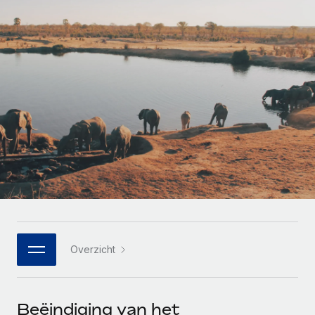
Zzp'ers internationaal onboarden en beheren
Betalingscalculator voor zzp'ers
Inloggen
Nederlands
Ontdek valuta-opties en betaalsnelheden voor
PEO
GROEIFASE
internationale zzp'ers
Ingewikkelde HR-taken eenvoudig uitbesteden
Français
Start-ups
Flexibele global HR en payroll solutions voor groeiende
LEREN MET REMOTE
Deutsch
bedrijven
INFRASTRUCTUUR
Onderzoek en gidsen
Remote Embedded
Mid-market
Español
HR naadloos in workflows integreren
Casestudy's
Teams uitbreiden met HR solutions op maat
Italiano
Platform
HR-woordenlijst
Enterprise
Ingebouwde essentiële HR-functies voor je team
Global HR voor grote bedrijven
Português (Portugal)
Checklists en templates
Verbinden
Nieuw
Bibliotheek met functiebeschrijvingen
日本語
AI-tools koppelen aan Remote met onze MCP
WERK MET ONS SAMEN
Overzicht
Strategische technologiepartners
Webinars
Integraties
한국어
Integreer global HR flexibel in je platform
Processen stroomlijnen met essentiële zakelijke tools
Evenementen
中文（简体）
Een partner worden
Beëindiging van het
Newsroom