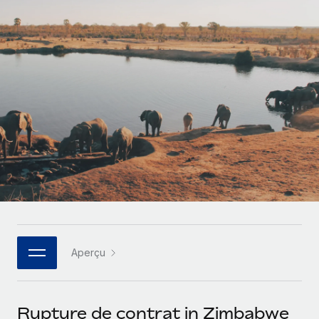
Gestion des freelances
Comparer Remote
pays
Connexion
Intégrez et gérez vos freelances partout dans le monde
Nederlands
Examinez notre service par rapport aux autres
Calculateur de paiement des freelances
PEO
Français
Découvrez les devises disponibles et les vitesses de
Sous-traitez les opérations complexes liées à l’emploi
CROISSANCE
paiement pour vos freelances internationaux
Deutsch
Start-ups
Des solutions agiles et internationales pour les RH et la
INFRASTRUCTURE
APPRENDRE AVEC REMOTE
Español
paie des entreprises en pleine croissance
Intégration Remote
Recherche et guides
Intégrez vos RH aux flux de travail en toute simplicité
Entreprises intermédiaires
Italiano
Études de cas
Développez vos équipes avec des solutions RH sur
Plateforme
mesure
Português (Portugal)
Des fonctions RH clés intégrées pour votre équipe
Glossaire RH
Entreprise
Connecter
Nouveau
日本語
Checklists et modèles
Les RH à l’international pour les grandes entreprises
Connectez n'importe quel outil d’IA à Remote grâce à
Aperçu
Descriptions de postes
한국어
notre MCP
TRAVAILLONS ENSEMBLE
Webinaires
Intégrations
中文（简体）
Rupture de contrat in Zimbabwe
Partenaires stratégiques de la tech
Rationalisez vos processus avec des outils essentiels