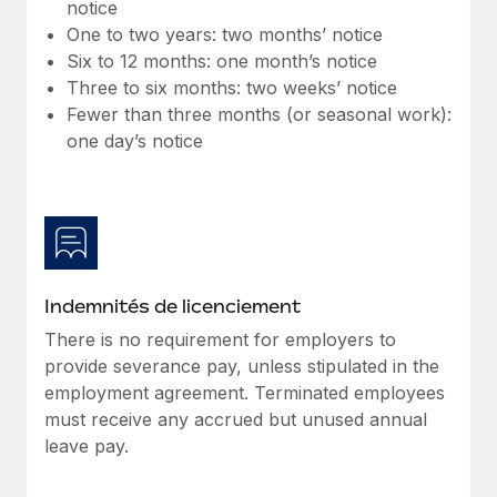
notice
Création d’entité
Explorer le blog
One to two years: two months’ notice
Établissez des entités rapidement et en toute
Six to 12 months: one month’s notice
conformité
Three to six months: two weeks’ notice
BLOG
Fewer than three months (or seasonal work):
Mobilité et déménagement international
one day’s notice
Organisez facilement le déménagement de vos
Mises à jour des produits de Remote :
employés
Intégrations Gusto et Xero et Gestion des
freelances Plus
Avantages sociaux
Remote a toujours pour mission d'aider les entreprises de
Gérez facilement les avantages sociaux
toute taille à embaucher, gérer et payer...
En savoir plus
Indemnités de licenciement
There is no requirement for employers to
provide severance pay, unless stipulated in the
Comment Phiture gère ses 55 employés
employment agreement. Terminated employees
répartis dans 19 pays grâce à Remote
must receive any accrued but unused annual
Phiture, un leader notable du conseil en matière de
leave pay.
croissance mobile internationale, encourage les...