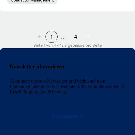
Contractor Management
1
…
4
Seite 1 von 4 • 12 Ergebnisse pro Seite
Newsletter abonnieren
Abonniere unseren Newsletter und bleibe auf dem
Laufenden über alles, was Remote-Arbeit und die weltweite
Beschäftigung gerade bewegt.
Abonnieren