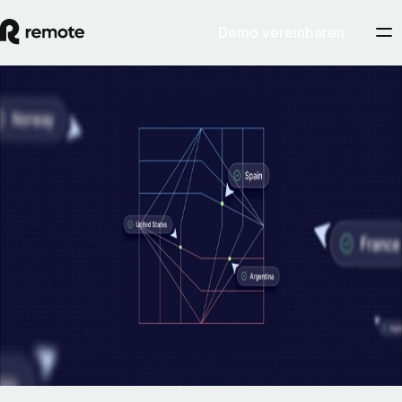
Demo vereinbaren
EOR & PEO
Die eigene Beschäftigungsinfrastruktur:
Grundvoraussetzung für einen
rechtskonformen EOR-Service
In wenigen Jahren sind der Arbeitsmarkt und die Belegschaften vieler
Firmen deutlich internationaler geworden. So entstand auch die
Notwendigkeit einer wirksamen Lösung zur Verwaltung
länderübergreifend verteilter Teams.
By
Pim Altena
Artikel lesen