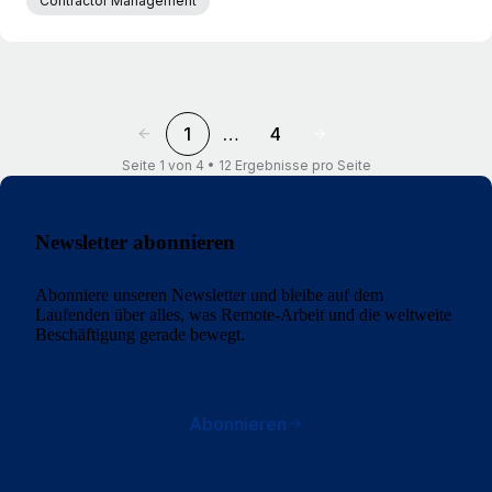
Contractor Management
1
…
4
Seite 1 von 4 • 12 Ergebnisse pro Seite
Newsletter abonnieren
Abonniere unseren Newsletter und bleibe auf dem
Laufenden über alles, was Remote-Arbeit und die weltweite
Beschäftigung gerade bewegt.
Abonnieren