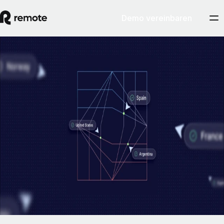
Demo vereinbaren
EOR & PEO
Die eigene Beschäftigungsinfrastruktur:
Grundvoraussetzung für einen
rechtskonformen EOR-Service
In wenigen Jahren sind der Arbeitsmarkt und die Belegschaften vieler
Firmen deutlich internationaler geworden. So entstand auch die
Notwendigkeit einer wirksamen Lösung zur Verwaltung
länderübergreifend verteilter Teams.
By
Pim Altena
Artikel lesen