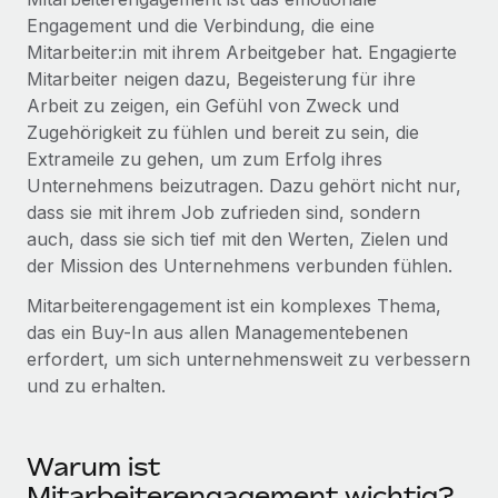
Globales Onboarding und Verwalten von
Engagement und die Verbindung, die eine
Gesamtbeschäftigungskosten
Anmelden
Freelancer:innen
Nederlands
Mitarbeiter:in mit ihrem Arbeitgeber hat. Engagierte
WACHSTUMSPHASE
Honorarzahlungen berechnen
Mitarbeiter neigen dazu, Begeisterung für ihre
PEO
Français
Informationen zu möglichen Währungen und
Startups
Arbeit zu zeigen, ein Gefühl von Zweck und
Auslagern von komplexen HR-Aufgaben
Abwicklungsfristen für globale Freelancer:innen
Agile HR- und Payroll-Lösungen für wachsende
Zugehörigkeit zu fühlen und bereit zu sein, die
Deutsch
Unternehmen
Extrameile zu gehen, um zum Erfolg ihres
INFRASTRUKTUR
Unternehmens beizutragen. Dazu gehört nicht nur,
LERNEN MIT REMOTE
Mittelstand
Español
dass sie mit ihrem Job zufrieden sind, sondern
Remote Embedded
Maßgeschneiderte HR-Lösungen, um Teams zu
Forschung und Leitfäden
auch, dass sie sich tief mit den Werten, Zielen und
Nahtlose Integration der HR in bestehende Abläufe
vergrößern
Italiano
der Mission des Unternehmens verbunden fühlen.
Fallstudien
Plattform
Enterprise
Mitarbeiterengagement ist ein komplexes Thema,
Português (Portugal)
Integrierte HR-Kernfunktionen für dein Team
HR-Glossar
Globale HR für Konzerne und Großunternehmen
das ein Buy-In aus allen Managementebenen
erfordert, um sich unternehmensweit zu verbessern
Verknüpfen
Neu
日本語
Checklisten und Vorlagen
und zu erhalten.
Verknüpfung beliebiger KI-Tools mit Remote über unser
PARTNER WERDEN
Bibliothek für Stellenbeschreibungen
한국어
MCP
Strategische Technologiepartner
Webinare
Integrationen
Flexible Einbettung von Global-HR-Funktionen in deine
Warum ist
中文（简体）
Plattform
Prozessoptimierung mit unverzichtbaren Business-
Mitarbeiterengagement wichtig?