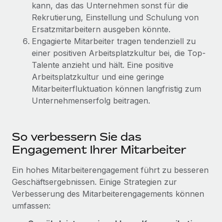
Management und Payroll
kann, das das Unternehmen sonst für die
Niederlassungen
Den Blog erkunden
Rekrutierung, Einstellung und Schulung von
Reverse Tech auf einen Blick Das Gesundheits- und
Mobilität und Relocation
Ersatzmitarbeitern ausgeben könnte.
Wellness-Startup Reverse Tech hat das globale...
Mühelose Relocation von Mitarbeiter:innen
Engagierte Mitarbeiter tragen tendenziell zu
BLOG
Mehr erfahren
einer positiven Arbeitsplatzkultur bei, die Top-
Benefits
Talente anzieht und hält. Eine positive
Neues zu Remote-Produkten: Integration mit
Mühelose Verwaltung von Benefits
Arbeitsplatzkultur und eine geringe
Gusto und Zero und Contractor Management
Plus
Mitarbeiterfluktuation können langfristig zum
Unternehmenserfolg beitragen.
Auch im neuen Jahr wollen wir bei Remote Unternehmen
aller Größen dabei unterstützen, die beste...
So verbessern Sie das
Mehr erfahren
Engagement Ihrer Mitarbeiter
Ein hohes Mitarbeiterengagement führt zu besseren
Wie Phiture 55 Mitarbeiter:innen in 19 Ländern
mit Remote verwaltet
Geschäftsergebnissen. Einige Strategien zur
Verbesserung des Mitarbeiterengagements können
Phiture ist der unumstrittene Marktführer im Bereich der
umfassen:
Wachstumsberatung für mobile Apps. Das...