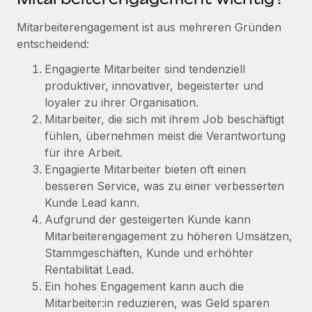
Events
Tools
Partner werden
Mitarbeiterengagement ist aus mehreren Gründen
Newsroom
Entdecke die Möglichkeiten einer Partnerschaft
entscheidend:
DIENSTLEISTUNGEN
Informationen zu Gehältern und Qualifikationen
Remote Build
Demnächst verfügbar
Engagierte Mitarbeiter sind tendenziell
Frag unsere Expert:innen
Beratung zu Integrationen und KI-Automatisierung
produktiver, innovativer, begeisterter und
Insights Center
Hilfe von Expert:innen für globale HR & Compliance
loyaler zu ihrer Organisation.
Mitarbeiter, die sich mit ihrem Job beschäftigt
Hol dir Unterstützung
Background-Checks
FALLSTUDIEN
fühlen, übernehmen meist die Verantwortung
Einfacheres Bewerber:innen-Screening
Alle Ressourcen anzeigen
für ihre Arbeit.
So hat der KI-Vorreiter Weaviate sein Team mit
Engagierte Mitarbeiter bieten oft einen
Remote um 120 % vergrößert
Compliance Watchtower
besseren Service, was zu einer verbesserten
Lückenlose Compliance
BLOG
Weaviate auf einen Blick Weaviate entwickelt KI-basierte
Kunde Lead kann.
Open-Source-Infrastrukturen. Das...
Globale Payroll
Aufgrund der gesteigerten Kunde kann
Geräteverwaltung
Mitarbeiterengagement zu höheren Umsätzen,
Globale Bereitstellung und Verfolgung von IT-
Mehr erfahren
EOR und PEO
Stammgeschäften, Kunde und erhöhter
Geräten
Rentabilität Lead.
Contractor Management
Ein hohes Engagement kann auch die
Gründung von Niederlassungen
Strategische Partnerschaft zwischen
Steuern
Mitarbeiter:in reduzieren, was Geld sparen
Schnelle, rechtssichere Gründung von
Reverse Tech und Remote für Contractor