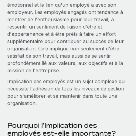
Gestion des freelances
émotionnel et le lien qu'un employé a avec son
Comparer Remote
pays
Connexion
Intégrez et gérez vos freelances partout dans le monde
Nederlands
employeur. Les employés engagés ont tendance à
Examinez notre service par rapport aux autres
montrer de l'enthousiasme pour leur travail, à
Calculateur de paiement des freelances
PEO
Français
ressentir un sentiment de raison d'être et
Découvrez les devises disponibles et les vitesses de
Sous-traitez les opérations complexes liées à l’emploi
CROISSANCE
d'appartenance et à être prêts à faire un effort
paiement pour vos freelances internationaux
Deutsch
supplémentaire pour contribuer au succès de leur
Start-ups
organisation. Cela implique non seulement d'être
Des solutions agiles et internationales pour les RH et la
INFRASTRUCTURE
APPRENDRE AVEC REMOTE
Español
satisfait de son travail, mais aussi de se sentir
paie des entreprises en pleine croissance
Intégration Remote
profondément lié aux valeurs, aux objectifs et à la
Recherche et guides
Intégrez vos RH aux flux de travail en toute simplicité
Entreprises intermédiaires
Italiano
mission de l'entreprise.
Études de cas
Développez vos équipes avec des solutions RH sur
Plateforme
Implication des employés est un sujet complexe qui
mesure
Português (Portugal)
Des fonctions RH clés intégrées pour votre équipe
nécessite l'adhésion de tous les niveaux de gestion
Glossaire RH
pour s'améliorer et se maintenir dans toute une
Entreprise
Connecter
Nouveau
日本語
Checklists et modèles
organisation.
Les RH à l’international pour les grandes entreprises
Connectez n'importe quel outil d’IA à Remote grâce à
Descriptions de postes
한국어
notre MCP
TRAVAILLONS ENSEMBLE
Pourquoi l'Implication des
Webinaires
Intégrations
中文（简体）
employés est-elle importante?
Partenaires stratégiques de la tech
Rationalisez vos processus avec des outils essentiels