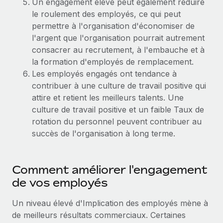
Un engagement élevé peut également réduire
Création d’entité
Intégration Remote x BambooHR : du local à
Explorer le blog
le roulement des employés, ce qui peut
Établissez des entités rapidement et en toute
l’international, le recrutement sans changer de
permettre à l'organisation d'économiser de
plateforme
conformité
l'argent que l'organisation pourrait autrement
Impact Les clients BambooHR peuvent désormais
BLOG
consacrer au recrutement, à l'embauche et à
Mobilité et déménagement international
embaucher et gérer les employés internationaux...
la formation d'employés de remplacement.
Organisez facilement le déménagement de vos
Mises à jour des produits de Remote :
Les employés engagés ont tendance à
En savoir plus
employés
Intégrations Gusto et Xero et Gestion des
contribuer à une culture de travail positive qui
freelances Plus
attire et retient les meilleurs talents. Une
Avantages sociaux
Remote a toujours pour mission d'aider les entreprises de
culture de travail positive et un faible Taux de
Gérez facilement les avantages sociaux
toute taille à embaucher, gérer et payer...
rotation du personnel peuvent contribuer au
succès de l'organisation à long terme.
En savoir plus
Comment améliorer l'engagement
Comment Phiture gère ses 55 employés
de vos employés
répartis dans 19 pays grâce à Remote
Phiture, un leader notable du conseil en matière de
Un niveau élevé d'Implication des employés mène à
croissance mobile internationale, encourage les...
de meilleurs résultats commerciaux. Certaines