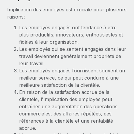
Événements
Intégrez les RH à l’international de manière flexible
Implication des employés est cruciale pour plusieurs
Salle de presse
Devenir partenaire
raisons:
SERVICES
Explorez avec nous vos opportunités de partenariat
Données sur les salaires et les talents
Les employés engagés ont tendance à être
Demandez aux experts
plus productifs, innovateurs, enthousiastes et
Recevez des conseils d’experts sur les RH à
Remote Build
Bientôt disponible
Centre de ressources
fidèles à leur organisation.
l’international et la conformité
Conseil en intégrations et automatisations assistées par
Les employés qui se sentent engagés dans leur
l’IA
Obtenir de l’aide
Contrôles d’antécédents
travail deviennent généralement propriété de
Simplifiez vos processus de présélection des
leur travail.
Voir toutes les ressources
candidats
ÉTUDES DE CAS
Les employés engagés fournissent souvent un
meilleur service, ce qui peut conduire à une
Remote Watchtower
BLOG
Comment Weaviate, l'as de l'IA, a développé
meilleure satisfaction de la clientèle.
ses effectifs de 120 % avec Remote
Gardez un temps d’avance sur les risques en
En raison de la satisfaction accrue de la
Paie multipays
matière de conformité
clientèle, l'Implication des employés peut
Weaviate en bref Weaviate crée des infrastructures open
EOR et PEO
entraîner une augmentation des opérations
source et AI-first. Sa mission est...
Gestion des appareils
commerciales, des affaires répétées, des
Gestion des freelances
Achetez et suivez vos équipements informatiques
En savoir plus
références à la clientèle et une rentabilité
dans le monde entier
accrue.
Taxes