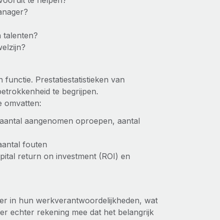
 vooruit te helpen?
manager?
 talenten?
elzijn?
unctie. Prestatiestatistieken van
trokkenheid te begrijpen.
e omvatten:
, aantal aangenomen oproepen, aantal
aantal fouten
pital return on investment (ROI) en
er in hun werkverantwoordelijkheden, wat
er echter rekening mee dat het belangrijk