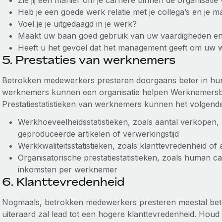
Zie jij een manier om je carrière binnen de organisatie
Heb je een goede werk relatie met je collega’s en je 
Voel je je uitgedaagd in je werk?
Maakt uw baan goed gebruik van uw vaardigheden en
Heeft u het gevoel dat het management geeft om uw w
5. Prestaties van werknemers
Betrokken medewerkers presteren doorgaans beter in hun f
werknemers kunnen een organisatie helpen Werknemersbe
Prestatiestatistieken van werknemers kunnen het volgend
Werkhoeveelheidsstatistieken, zoals aantal verkopen
geproduceerde artikelen of verwerkingstijd
Werkkwaliteitsstatistieken, zoals klanttevredenheid of 
Organisatorische prestatiestatistieken, zoals human ca
inkomsten per werknemer
6. Klanttevredenheid
Nogmaals, betrokken medewerkers presteren meestal bet
uiteraard zal lead tot een hogere klanttevredenheid. Houd 