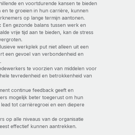
illende en voortdurende kansen te bieden
en te groeien in hun carrière, kunnen
erknemers op lange termijn aantonen.
:
Een gezonde balans tussen werk en
lde vrije tijd aan te bieden, kan de stress
ergroten.
lusieve werkplek put niet alleen uit een
dert een gevoel van verbondenheid en
.
ewerkers te voorzien van middelen voor
gehele tevredenheid en betrokkenheid van
nt continue feedback geeft en
rkers mogelijk beter toegerust om hun
lead tot carrièregroei en een diepere
s op alle niveaus van de organisatie
eest effectief kunnen aantrekken.