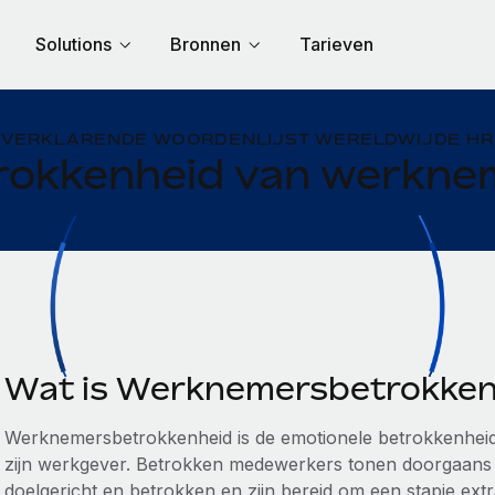
Solutions
Bronnen
Tarieven
VERKLARENDE WOORDENLIJST WERELDWIJDE HR
rokkenheid van werkne
Wat is Werknemersbetrokken
Werknemersbetrokkenheid is de emotionele betrokkenhei
zijn werkgever. Betrokken medewerkers tonen doorgaans
doelgericht en betrokken en zijn bereid om een stapje extr