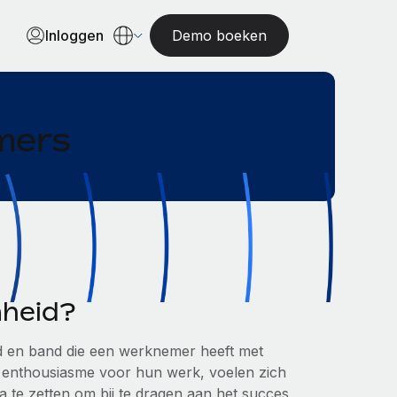
Inloggen
Demo boeken
mers
heid?
d en band die een werknemer heeft met
 enthousiasme voor hun werk, voelen zich
a te zetten om bij te dragen aan het succes