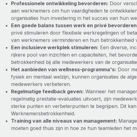
Professionele ontwikkeling bevorderen:
Door versch
aan werknemers om hun vaardigheden te ontwikkelen 
organisaties hun investering in het succes van hun w
Een goede balans tussen werk en privé bevorderen
privé stimuleren door flexibele werkregelingen of betaa
van werknemers verminderen en hun betrokkenheid v
Een inclusieve werkplek stimuleren:
Een diverse, inc
rijkere pool van inzichten en capaciteiten, het bevor
betrokkenheid bij alle medewerkers van de organisatie
Het aanbieden van wellness-programma's:
Door med
fysiek en mentaal welzijn, kunnen organisaties de al
medewerkers verbeteren.
Regelmatige feedback geven:
Wanneer het manageme
regelmatig prestatie-evaluaties uitvoert, zijn medewe
sterke punten en verbeterpunten te begrijpen. Dit kan 
Werknemersbetrokkenheid.
Training van alle niveaus van management:
Manager
moeten goed thuis zijn in hoe ze hun teamleden het m