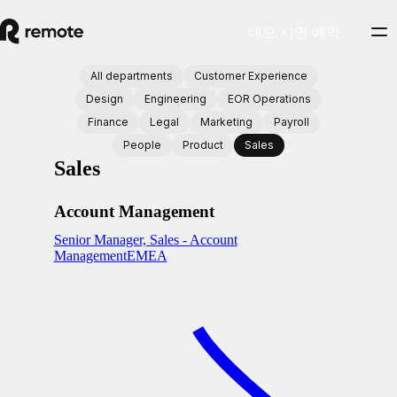
데모 시연 예약
All departments
Customer Experience
Design
Engineering
EOR Operations
Finance
Legal
Marketing
Payroll
People
Product
Sales
Sales
Account Management
Senior Manager, Sales - Account
Management
EMEA