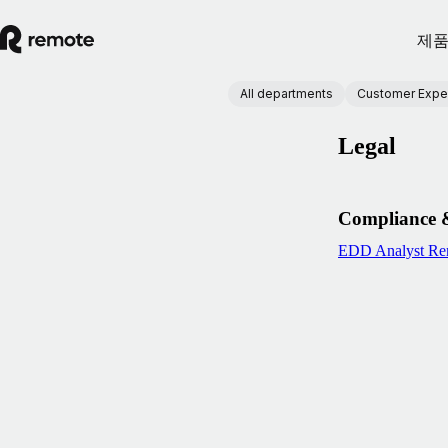
제
All departments
Customer Expe
Legal
Compliance 
EDD Analyst
Re