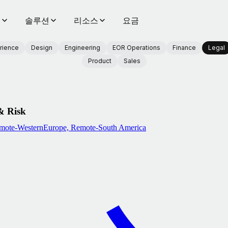
품
솔루션
리소스
요금
rience
Design
Engineering
EOR Operations
Finance
Legal
Product
Sales
& Risk
mote-WesternEurope, Remote-South America