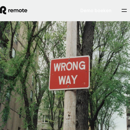
Demo boeken
Contractor Management
Gids over de verkeerde classificatie van
werknemers en zzp'ers
Om verkeerde classificatie van werknemers te vermijden, is het
belangrijker wát je doet dan of je het opzettelijk doet. Behandel je een
teamlid als een werknemer, dan zien toezichthouders die persoon
uiteindelijk ook als een werknemer, ook al was het nooit je bedoeling
een dergelijke relatie tot stand te brengen.
By
Pedro Barros
Artikel lezen