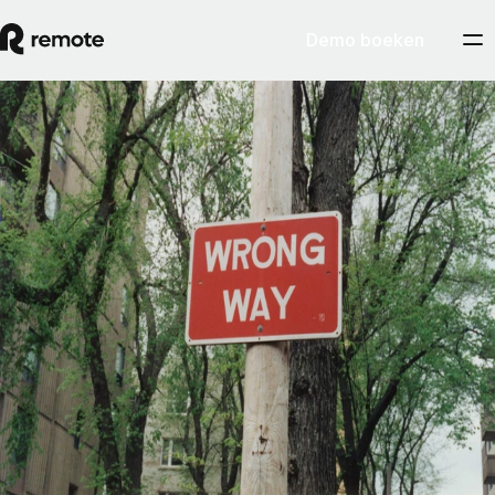
Demo boeken
Contractor Management
Gids over de verkeerde classificatie van
werknemers en zzp'ers
Om verkeerde classificatie van werknemers te vermijden, is het
belangrijker wát je doet dan of je het opzettelijk doet. Behandel je een
teamlid als een werknemer, dan zien toezichthouders die persoon
uiteindelijk ook als een werknemer, ook al was het nooit je bedoeling
een dergelijke relatie tot stand te brengen.
By
Pedro Barros
Artikel lezen