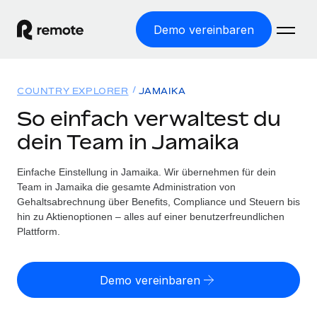
Demo vereinbaren
Startseite
COUNTRY EXPLORER
JAMAIKA
Produkte
So einfach verwaltest du
dein Team in Jamaika
Lösungen
WELTWEITE BESCHÄFTIGUNG
Globale Payroll
Einfache Einstellung in Jamaika. Wir übernehmen für dein
Ressourcen
WELTWEITE ABDECKUNG
Einfache, rechtssicher Payroll
Team in Jamaika die gesamte Administration von
Country Explorer
Gehaltsabrechnung über Benefits, Compliance und Steuern bis
Preise
TOOLS UND RECHNER
Employer of Record
hin zu Aktienoptionen – alles auf einer benutzerfreundlichen
Länderspezifische Unterstützung bei der Einstellung
Weltweites Wachstum ohne Kosten für Niederlassungen
Plattform.
Scheinselbstständigkeitsrisiko berechnen
Explorer für US-Bundesstaaten
Länderspezifische Einschätzung des
Contractor of Record
Einfache Einstellung in allen US-Bundesstaaten
Scheinselbstständigkeitsrisikos
English (United States)
Rechtssichere, weltweite Arbeit mit Freelancer:innen
Demo vereinbaren
Remote im Vergleich
Personalkostenrechner
Contractor Management
English
Vergleiche mit unseren Mitbewerbern
Länderspezifische Berechnung der