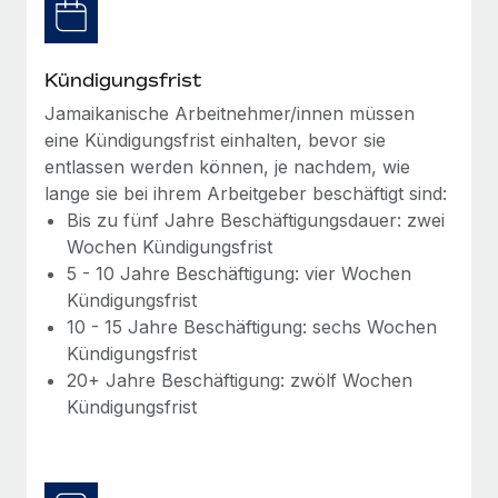
Management und Payroll
Niederlassungen
Den Blog erkunden
Reverse Tech auf einen Blick Das Gesundheits- und
Mobilität und Relocation
Wellness-Startup Reverse Tech hat das globale...
Kündigungsfrist
Mühelose Relocation von Mitarbeiter:innen
BLOG
Jamaikanische Arbeitnehmer/innen müssen
Mehr erfahren
Benefits
eine Kündigungsfrist einhalten, bevor sie
Neues zu Remote-Produkten: Integration mit
entlassen werden können, je nachdem, wie
Mühelose Verwaltung von Benefits
Gusto und Zero und Contractor Management
lange sie bei ihrem Arbeitgeber beschäftigt sind:
Plus
Bis zu fünf Jahre Beschäftigungsdauer: zwei
Auch im neuen Jahr wollen wir bei Remote Unternehmen
Wochen Kündigungsfrist
aller Größen dabei unterstützen, die beste...
5 - 10 Jahre Beschäftigung: vier Wochen
Kündigungsfrist
Mehr erfahren
10 - 15 Jahre Beschäftigung: sechs Wochen
Kündigungsfrist
20+ Jahre Beschäftigung: zwölf Wochen
Wie Phiture 55 Mitarbeiter:innen in 19 Ländern
mit Remote verwaltet
Kündigungsfrist
Phiture ist der unumstrittene Marktführer im Bereich der
Wachstumsberatung für mobile Apps. Das...