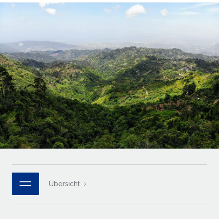
Globales Onboarding und Verwalten von
Gesamtbeschäftigungskosten
Anmelden
Freelancer:innen
Nederlands
WACHSTUMSPHASE
Honorarzahlungen berechnen
PEO
Français
Informationen zu möglichen Währungen und
Startups
Auslagern von komplexen HR-Aufgaben
Abwicklungsfristen für globale Freelancer:innen
Agile HR- und Payroll-Lösungen für wachsende
Deutsch
Unternehmen
INFRASTRUKTUR
LERNEN MIT REMOTE
Mittelstand
Español
Remote Embedded
Maßgeschneiderte HR-Lösungen, um Teams zu
Forschung und Leitfäden
Nahtlose Integration der HR in bestehende Abläufe
vergrößern
Italiano
Fallstudien
Plattform
Enterprise
Português (Portugal)
Integrierte HR-Kernfunktionen für dein Team
HR-Glossar
Globale HR für Konzerne und Großunternehmen
Verknüpfen
Neu
日本語
Checklisten und Vorlagen
Verknüpfung beliebiger KI-Tools mit Remote über unser
PARTNER WERDEN
Bibliothek für Stellenbeschreibungen
한국어
MCP
Übersicht
Strategische Technologiepartner
Webinare
Integrationen
Flexible Einbettung von Global-HR-Funktionen in deine
中文（简体）
Plattform
Prozessoptimierung mit unverzichtbaren Business-