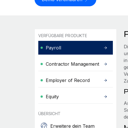
VERFÜGBARE PRODUKTE
D
Payroll
u
i
Contractor Management
g
V
Employer of Record
Z
P
Equity
A
S
ÜBERSICHT
de
Erweitere dein Team
M