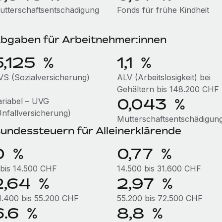
utterschaftsentschädigung
Fonds für frühe Kindheit
bgaben für Arbeitnehmer:innen
5,125 %
1,1 %
VS (Sozialversicherung)
ALV (Arbeitslosigkeit) bei
Gehältern bis 148.200 CHF
0,043 %
ariabel – UVG
Unfallversicherung)
Mutterschaftsentschädigun
undessteuern für Alleinerklärende
0 %
0,77 %
 bis 14.500 CHF
14.500 bis 31.600 CHF
2,64 %
2,97 %
1.400 bis 55.200 CHF
55.200 bis 72.500 CHF
6.6 %
8,8 %