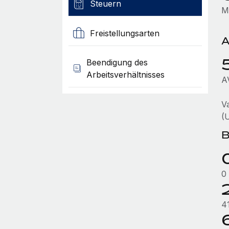
Steuern
M
Freistellungsarten
A
Beendigung des
Arbeitsverhältnisses
A
V
(
B
0
4