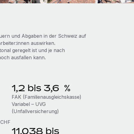
teuern und Abgaben in der Schweiz auf
rbeiter:innen auswirken.
onal geregelt ist und je nach
hoch ausfallen kann.
1,2 bis 3,6 %
FAK (Familienausgleichskasse)
Variabel – UVG
(Unfallversicherung)
0 CHF
11,038 bis