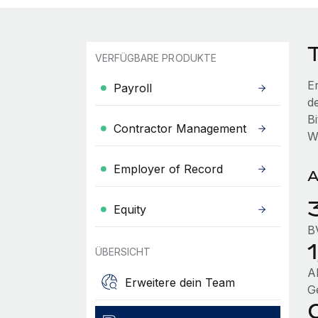
VERFÜGBARE PRODUKTE
E
Payroll
d
B
Contractor Management
W
Employer of Record
A
Equity
B
1
ÜBERSICHT
AL
Erweitere dein Team
G