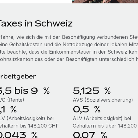
Taxes in Schweiz
rfahre, wie sich die mit der Beschäftigung verbundenen S
eine Gehaltskosten und die Nettobezüge deiner lokalen Mita
itte beachte, dass die Einkommensteuer in der Schweiz kant
ohnsitzkanton des oder der Beschäftigten unterschiedlich 
rbeitgeber
3,5 bis 9 %
5,125 %
VG (Rente)
AVS (Sozialversicherung)
,1 %
0,5 %
V (Arbeitslosigkeit) bei
ALV (Arbeitslosigkeit) bei
ehältern bis 148.200 CHF
Gehältern bis über 148.20
0,043 %
0,07 %