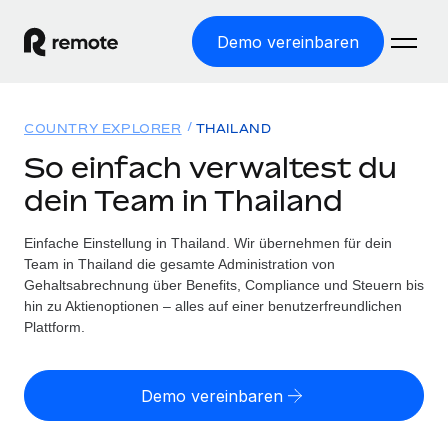
Demo vereinbaren
Startseite
COUNTRY EXPLORER
THAILAND
Produkte
So einfach verwaltest du
dein Team in Thailand
Lösungen
WELTWEITE BESCHÄFTIGUNG
Globale Payroll
Einfache Einstellung in Thailand. Wir übernehmen für dein
Ressourcen
WELTWEITE ABDECKUNG
Einfache, rechtssicher Payroll
Team in Thailand die gesamte Administration von
Country Explorer
Gehaltsabrechnung über Benefits, Compliance und Steuern bis
Preise
TOOLS UND RECHNER
Employer of Record
hin zu Aktienoptionen – alles auf einer benutzerfreundlichen
Länderspezifische Unterstützung bei der Einstellung
Weltweites Wachstum ohne Kosten für Niederlassungen
Plattform.
Scheinselbstständigkeitsrisiko berechnen
Explorer für US-Bundesstaaten
Länderspezifische Einschätzung des
Contractor of Record
Einfache Einstellung in allen US-Bundesstaaten
Scheinselbstständigkeitsrisikos
English (United States)
Rechtssichere, weltweite Arbeit mit Freelancer:innen
Demo vereinbaren
Remote im Vergleich
Personalkostenrechner
Contractor Management
English
Vergleiche mit unseren Mitbewerbern
Länderspezifische Berechnung der