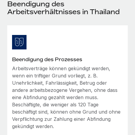
Events
Beendigung des
Tools
Partner werden
Arbeitsverhältnisses in Thailand
Newsroom
Entdecke die Möglichkeiten einer Partnerschaft
DIENSTLEISTUNGEN
Informationen zu Gehältern und Qualifikationen
Remote Build
Demnächst verfügbar
Frag unsere Expert:innen
Beratung zu Integrationen und KI-Automatisierung
Insights Center
Hilfe von Expert:innen für globale HR & Compliance
Hol dir Unterstützung
Background-Checks
FALLSTUDIEN
Beendigung des Prozesses
Einfacheres Bewerber:innen-Screening
Alle Ressourcen anzeigen
Arbeitsverträge können gekündigt werden,
So hat der KI-Vorreiter Weaviate sein Team mit
wenn ein triftiger Grund vorliegt, z. B.
Remote um 120 % vergrößert
Compliance Watchtower
Unehrlichkeit, Fahrlässigkeit, Betrug oder
Lückenlose Compliance
BLOG
Weaviate auf einen Blick Weaviate entwickelt KI-basierte
andere arbeitsbezogene Vergehen, ohne dass
Open-Source-Infrastrukturen. Das...
Globale Payroll
Geräteverwaltung
eine Abfindung gezahlt werden muss.
Globale Bereitstellung und Verfolgung von IT-
Beschäftigte, die weniger als 120 Tage
Mehr erfahren
EOR und PEO
Geräten
beschäftigt sind, können ohne Grund und ohne
Contractor Management
Verpflichtung zur Zahlung einer Abfindung
Gründung von Niederlassungen
gekündigt werden.
Revolution des Enterprise Contractor
Steuern
Schnelle, rechtssichere Gründung von
Managements – die Erfolgsgeschichte einer