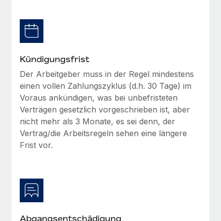
globalen Content-Agentur mit Remote
Niederlassungen
Den Blog erkunden
Auf einen Blick Erfahre mehr über die unglaubliche
Mobilität und Relocation
Transformation einer weltweit erfolgreichen...
Mühelose Relocation von Mitarbeiter:innen
BLOG
Mehr erfahren
Kündigungsfrist
Benefits
Neues zu Remote-Produkten: Integration mit
Der Arbeitgeber muss in der Regel mindestens
Mühelose Verwaltung von Benefits
Gusto und Zero und Contractor Management
einen vollen Zahlungszyklus (d.h. 30 Tage) im
Plus
Voraus ankündigen, was bei unbefristeten
Auch im neuen Jahr wollen wir bei Remote Unternehmen
Verträgen gesetzlich vorgeschrieben ist, aber
aller Größen dabei unterstützen, die beste...
nicht mehr als 3 Monate, es sei denn, der
Vertrag/die Arbeitsregeln sehen eine längere
Mehr erfahren
Frist vor.
Wie Phiture 55 Mitarbeiter:innen in 19 Ländern
mit Remote verwaltet
Phiture ist der unumstrittene Marktführer im Bereich der
Wachstumsberatung für mobile Apps. Das...
Abgangsentschädigung