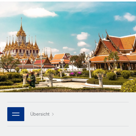
Globales Onboarding und Verwalten von
Gesamtbeschäftigungskosten
Anmelden
Freelancer:innen
Nederlands
WACHSTUMSPHASE
Honorarzahlungen berechnen
PEO
Français
Informationen zu möglichen Währungen und
Startups
Auslagern von komplexen HR-Aufgaben
Abwicklungsfristen für globale Freelancer:innen
Agile HR- und Payroll-Lösungen für wachsende
Deutsch
Unternehmen
INFRASTRUKTUR
LERNEN MIT REMOTE
Mittelstand
Español
Remote Embedded
Maßgeschneiderte HR-Lösungen, um Teams zu
Forschung und Leitfäden
Nahtlose Integration der HR in bestehende Abläufe
vergrößern
Italiano
Fallstudien
Plattform
Enterprise
Português (Portugal)
Integrierte HR-Kernfunktionen für dein Team
HR-Glossar
Globale HR für Konzerne und Großunternehmen
Verknüpfen
Neu
日本語
Checklisten und Vorlagen
Verknüpfung beliebiger KI-Tools mit Remote über unser
PARTNER WERDEN
Bibliothek für Stellenbeschreibungen
한국어
MCP
Übersicht
Strategische Technologiepartner
Webinare
Integrationen
Flexible Einbettung von Global-HR-Funktionen in deine
中文（简体）
Plattform
Prozessoptimierung mit unverzichtbaren Business-