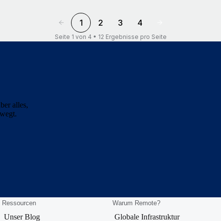
1
2
3
4
Seite 1 von 4 • 12 Ergebnisse pro Seite
er alles,
ewegt.
Ressourcen
Warum Remote?
Unser Blog
Globale Infrastruktur