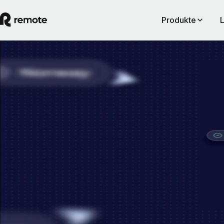
Produkte
EOR & PEO
Die eigene Beschäftigungsinfrastruktur:
Grundvoraussetzung für einen
rechtskonformen EOR-Service
In wenigen Jahren sind der Arbeitsmarkt und die Belegschaften vieler
Firmen deutlich internationaler geworden. So entstand auch die
Notwendigkeit einer wirksamen Lösung zur Verwaltung länderübergre
verteilter Teams.
By
Pim Altena
Artikel lesen