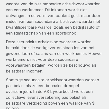
Zzp'ers internationaal onboarden en beheren
waarde van de niet-monetaire arbeidsvoorwaarden
Betalingscalculator voor zzp'ers
Inloggen
Nederlands
van een werknemer. Dit inkomen wordt niet
Ontdek valuta-opties en betaalsnelheden voor
PEO
GROEIFASE
ontvangen in de vorm van contant geld, maar door
internationale zzp'ers
Ingewikkelde HR-taken eenvoudig uitbesteden
Français
middel van een secundaire arbeidsvoorwaarde met
Start-ups
kwantificeerbare waarde, zoals een bedrijfsauto of
Flexibele global HR en payroll solutions voor groeiende
LEREN MET REMOTE
Deutsch
een lidmaatschap van een sportschool.
bedrijven
INFRASTRUCTUUR
Onderzoek en gidsen
Deze secundaire arbeidsvoorwaarden worden
Remote Embedded
Mid-market
Español
betaald door de werkgever en staan los van het
HR naadloos in workflows integreren
Casestudy's
Teams uitbreiden met HR solutions op maat
gewone loon of salaris van een werknemer. Hoewel
Italiano
Platform
werknemers niet voor deze secundaire
HR-woordenlijst
Enterprise
Ingebouwde essentiële HR-functies voor je team
voorwaarden betalen, worden ze beschouwd als
Global HR voor grote bedrijven
Português (Portugal)
Checklists en templates
belastbaar inkomen.
Verbinden
Nieuw
Bibliotheek met functiebeschrijvingen
日本語
AI-tools koppelen aan Remote met onze MCP
Sommige secundaire arbeidsvoorwaarden worden
WERK MET ONS SAMEN
pas belast als ze een bepaalde drempel
Strategische technologiepartners
Webinars
Integraties
한국어
overschrijden. In de VS bijvoorbeeld wordt een
Integreer global HR flexibel in je platform
Processen stroomlijnen met essentiële zakelijke tools
collectieve levensverzekering pas belast als
Evenementen
中文（简体）
belastbare vergoeding boven een waarde van $
Een partner worden
Newsroom