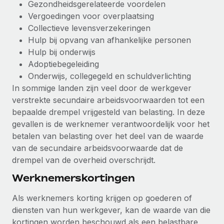
Gezondheidsgerelateerde voordelen
up op het gebied van gezondheid en welzijn,...
Secundaire arbeidsvoorwaarden
Vergoedingen voor overplaatsing
BLOG
Eenvoudig secundaire arbeidsvoorwaarden
Collectieve levensverzekeringen
Meer informatie
beheren
Hulp bij opvang van afhankelijke personen
Productupdates van Remote: Gusto- en Xero-
Hulp bij onderwijs
integraties en Contractor Management Plus
Adoptiebegeleiding
Het blijft de missie van Remote om alle soorten bedrijven
Onderwijs, collegegeld en schuldverlichting
te helpen bij het aannemen, beheren en...
In sommige landen zijn veel door de werkgever
verstrekte secundaire arbeidsvoorwaarden tot een
Meer informatie
bepaalde drempel vrijgesteld van belasting. In deze
gevallen is de werknemer verantwoordelijk voor het
betalen van belasting over het deel van de waarde
Hoe Phiture 55 werknemers in 19 landen
van de secundaire arbeidsvoorwaarde dat de
beheert met Remote
drempel van de overheid overschrijdt.
Phiture, een toonaangevende leider in de wereldwijde
Werknemerskortingen
mobiele groeiadviessector, zet zich sinds 2016...
Meer informatie
Als werknemers korting krijgen op goederen of
diensten van hun werkgever, kan de waarde van die
kortingen worden beschouwd als een belastbare