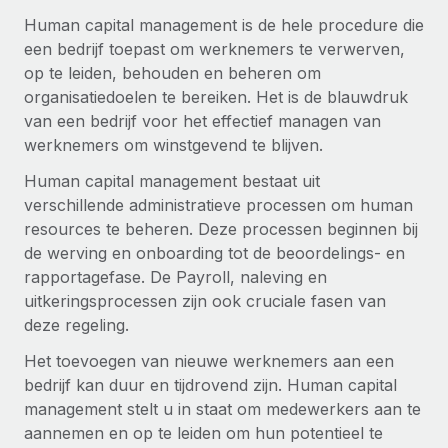
Zzp'ers internationaal onboarden en beheren
Betalingscalculator voor zzp'ers
Human capital management is de hele procedure die
Inloggen
Nederlands
Ontdek valuta-opties en betaalsnelheden voor
een bedrijf toepast om werknemers te verwerven,
PEO
GROEIFASE
internationale zzp'ers
op te leiden, behouden en beheren om
Ingewikkelde HR-taken eenvoudig uitbesteden
Français
Start-ups
organisatiedoelen te bereiken. Het is de blauwdruk
Flexibele global HR en payroll solutions voor groeiende
van een bedrijf voor het effectief managen van
LEREN MET REMOTE
Deutsch
bedrijven
INFRASTRUCTUUR
werknemers om winstgevend te blijven.
Onderzoek en gidsen
Remote Embedded
Mid-market
Human capital management bestaat uit
Español
HR naadloos in workflows integreren
Casestudy's
Teams uitbreiden met HR solutions op maat
verschillende administratieve processen om human
resources te beheren. Deze processen beginnen bij
Italiano
Platform
HR-woordenlijst
Enterprise
de werving en onboarding tot de beoordelings- en
Ingebouwde essentiële HR-functies voor je team
Global HR voor grote bedrijven
rapportagefase. De Payroll, naleving en
Português (Portugal)
Checklists en templates
uitkeringsprocessen zijn ook cruciale fasen van
Verbinden
Nieuw
deze regeling.
Bibliotheek met functiebeschrijvingen
日本語
AI-tools koppelen aan Remote met onze MCP
WERK MET ONS SAMEN
Het toevoegen van nieuwe werknemers aan een
Strategische technologiepartners
Webinars
Integraties
한국어
bedrijf kan duur en tijdrovend zijn. Human capital
Integreer global HR flexibel in je platform
Processen stroomlijnen met essentiële zakelijke tools
Evenementen
management stelt u in staat om medewerkers aan te
中文（简体）
Een partner worden
aannemen en op te leiden om hun potentieel te
Newsroom