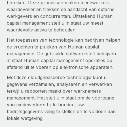
Ontdek hoe je met ons kunt samenwerken
bereiken. Deze processen maken medewerkers
DIENSTEN
waardevoller en trekken de aandacht van externe
Inzicht in salaris en talent
Vraag een expert
Remote Build
Binnenkort beschikbaar
werkgevers en concurrenten. Uitstekend Human
Krijg hulp van global HR- en juridische experts
Integraties en advies over AI-automatiseringen
capital management stelt u in staat uw meest
Inzichtencentrum
waardevolle activa te behouden.
Achtergrondonderzoek
Support
Vereenvoudig het screeningsproces van
CASESTUDY'S
Het toepassen van technologie kan bedrijven helpen
kandidaten
de vruchten te plukken van Human capital
Alle bronnen bekijken
Hoe AI-pionier Weaviate zijn team met 120%
management. De gebruikte software stelt bedrijven
liet groeien met Remote
Compliance Watchtower
in staat Human capital management operaties op
Blijf compliance-risico's voor
BLOG
afstand uit te voeren op elektronische apparaten.
Weaviate in één oogopslag Weaviate bouwt open source,
AI-first infrastructuur. De missie van het...
Global Payroll
Met deze cloudgebaseerde technologie kunt u
Apparaatbeheer
gegevens verzamelen, analyseren en verwerken
Lever en track wereldwijd IT-middelen
Meer informatie
EOR en PEO
terwijl u rapporten maakt over werknemers
Entiteiten oprichten
management. Het stelt u in staat om de voortgang
Contractor Management
Stel snel compliant entiteiten op
van medewerkers bij te houden, uw
De strategische samenwerking tussen
Belastingen
Reverse Tech en Remote voor zzp- en payroll-
bedrijfsgegevens veilig te stellen en te voldoen aan
Mobiliteit en overplaatsing
beheer
lokale wetgeving.
Naar de blog
Plaats werknemers moeiteloos over
Reverse Tech in een oogopslag Reverse Tech, een start-