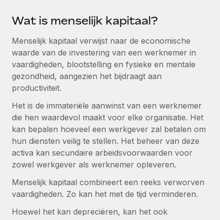
up op het gebied van gezondheid en welzijn,...
Secundaire arbeidsvoorwaarden
Wat is menselijk kapitaal?
BLOG
Eenvoudig secundaire arbeidsvoorwaarden
Meer informatie
beheren
Menselijk kapitaal verwijst naar de economische
Productupdates van Remote: Gusto- en Xero-
waarde van de investering van een werknemer in
integraties en Contractor Management Plus
vaardigheden, blootstelling en fysieke en mentale
Het blijft de missie van Remote om alle soorten bedrijven
gezondheid, aangezien het bijdraagt aan
te helpen bij het aannemen, beheren en...
productiviteit.
Meer informatie
Het is de immateriële aanwinst van een werknemer
die hen waardevol maakt voor elke organisatie. Het
kan bepalen hoeveel een werkgever zal betalen om
Hoe Phiture 55 werknemers in 19 landen
hun diensten veilig te stellen. Het beheer van deze
beheert met Remote
activa kan secundaire arbeidsvoorwaarden voor
Phiture, een toonaangevende leider in de wereldwijde
zowel werkgever als werknemer opleveren.
mobiele groeiadviessector, zet zich sinds 2016...
Menselijk kapitaal combineert een reeks verworven
Meer informatie
vaardigheden. Zo kan het met de tijd verminderen.
Hoewel het kan depreciëren, kan het ook